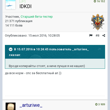
[JP]
16 152
lDKDl
Участник,
Старший бета-тестер
21 371 публикация
14 111 боёв
Опубликовано:
15 июл 2016, 10:28:05
#8
В 15.07.2016 в 10:24:45 пользователь _arturiwe_
сказал:
Вроде копирайты стоят, а ниче лучше я не нашел)
да все норм - спс за бесплатный ап ))
_arturiwe_
3 909