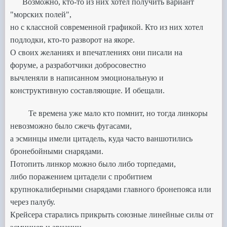
Возможно, кто-то из них хотел получить вариант
"морских полей",
но с классной современной графикой.
Кто из них хотел
подлодки, кто-то разворот на якоре.
О своих желаниях и впечатлениях они писали на
форуме,
а разработчики добросовестно
вычленяли в написанном эмоциональную и
конструктивную составляющие. И обещали.
Те времена уже мало кто помнит, но тогда линкоры
невозможно было сжечь фугасами,
а эсминцы имели цитадель,
куда часто ваншотились
бронебойными снарядами.
Потопить линкор можно было либо торпедами,
либо
поражением цитадели с пробитием
крупнокалиберными снарядами главного бронепояса или
через палубу.
Крейсера старались прикрыть союзные линейные силы от