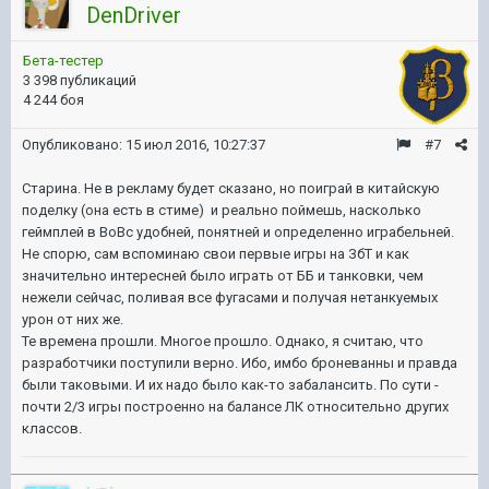
DenDriver
Бета-тестер
3 398 публикаций
4 244 боя
Опубликовано:
15 июл 2016, 10:27:37
#7
Старина. Не в рекламу будет сказано, но поиграй в китайскую
поделку (она есть в стиме) и реально поймешь, насколько
геймплей в ВоВс удобней, понятней и определенно играбельней.
Не спорю, сам вспоминаю свои первые игры на ЗбТ и как
значительно интересней было играть от ББ и танковки, чем
нежели сейчас, поливая все фугасами и получая нетанкуемых
урон от них же.
Те времена прошли. Многое прошло. Однако, я считаю, что
разработчики поступили верно. Ибо, имбо броневанны и правда
были таковыми. И их надо было как-то забалансить. По сути -
почти 2/3 игры построенно на балансе ЛК относительно других
классов.