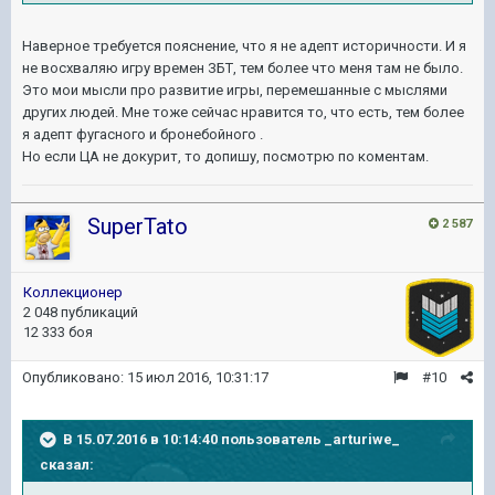
Наверное требуется пояснение, что я не адепт историчности. И я
не восхваляю игру времен ЗБТ, тем более что меня там не было.
Это мои мысли про развитие игры, перемешанные с мыслями
других людей. Мне тоже сейчас нравится то, что есть, тем более
я адепт фугасного и бронебойного .
Но если ЦА не докурит, то допишу, посмотрю по коментам.
SuperTato
2 587
Коллекционер
2 048 публикаций
12 333 боя
Опубликовано:
15 июл 2016, 10:31:17
#10
В 15.07.2016 в 10:14:40 пользователь _arturiwe_
сказал: