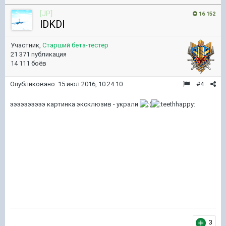
[JP]
16 152
lDKDl
Участник,
Старший бета-тестер
21 371 публикация
14 111 боёв
Опубликовано:
15 июл 2016, 10:24:10
#4
ээээээээээ картинка эксклюзив - украли
3