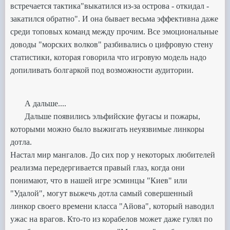
встречается тактика
"выкатился из-за острова - откидал -
закатился обратно".
И она бывает весьма эффективна
даже
среди топовых команд между прочим.
Все эмоциональные
доводы "морских волков" разбивались о цифровую
стену
статистики,
которая говорила что игровую модель надо
допиливать болгаркой под возможности аудитории.
А дальше....
Дальше появились эльфийские фугасы и пожары,
которыми можно было выжигать неуязвимые линкоры
дотла.
Настал мир мангалов.
До сих пор у некоторых
любителей
реализма передергивается правый глаз,
когда они
понимают, что в нашей игре эсминцы "Киев" или
"Удалой",
могут выжечь дотла самый совершенный
линкор своего времени класса "Айова",
который наводил
ужас на врагов.
Кто-то из корабелов может даже гулял по