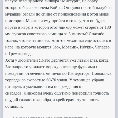
палубе
легендарного линкора "Миссури", на борту
которого
была окончена Война.
Он гулял по этой палубе и
мурашки бегали по спине от прикосновения к этой мощи
и истории.
Могло ли ему прийти в голову, что он будет
играть в игру, в которой этот линкор может сгореть от 130-
мм фугасов
советского эсминца за 3 минуты? Спасибо
только, что не из инвиза, хотя эта механика еще осталась в
игре, на которую
молятся Зао-, Могами-, Ибуки-, Чапаево
и Гремящеводы.
Хотя у любителей Ямато дергается уже левый глаз, когда
Зао за
просто унижает морскую легенду фугасами и
пожарами, отмеченными печатью Императора.
Появились
торпеды со скоростью 60-70 узлов. У эсминцев убрали
цитадель и уменьшили им повреждения от
снарядов.
Линкорам очень ощутимо понерфили точность
орудий главного калибра, а крейсерам эту точность
оставили.