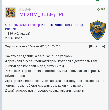
[FUBAR]
686
MEXOM_BOBHyTPb
Старший альфа-тестер
,
Коллекционер
,
Бета-тестер
кланов
1 839 публикаций
27 867 боёв
Опубликовано:
15 июл 2016, 10:24:27
#5
Начато за здравие, а закончено - за упокой?
Я причисляю себя к той категории, которая с детства читала
книжки про корабли, моря, битвы и т.д.
Родился и вырос в Севастополе, чем вышеописанная страсть и
обусловлена.
Игра прежде всего есть игра, аркада по жанру, как неоднократно
говорилось, не будет симулятора, да он и не нужен.
Делайте перерывы, передозировки играми - опасны.