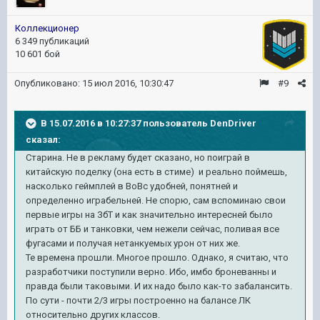
Коллекционер
6 349 публикаций
10 601 бой
Опубликовано:
15 июл 2016, 10:30:47
#9
В 15.07.2016 в 10:27:37 пользователь DenDriver
сказал:
Старина. Не в рекламу будет сказано, но поиграй в
китайскую поделку (она есть в стиме) и реально поймешь,
насколько геймплей в ВоВс удобней, понятней и
определенно играбельней. Не спорю, сам вспоминаю свои
первые игры на ЗбТ и как значительно интересней было
играть от ББ и танковки, чем нежели сейчас, поливая все
фугасами и получая нетанкуемых урон от них же.
Те времена прошли. Многое прошло. Однако, я считаю, что
разработчики поступили верно. Ибо, имбо броневанны и
правда были таковыми. И их надо было как-то забалансить.
По сути - почти 2/3 игры построенно на балансе ЛК
относительно других классов.