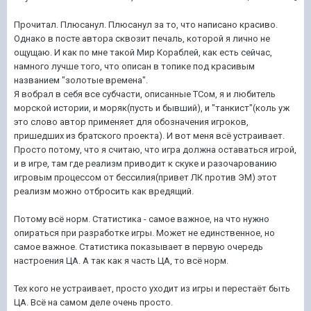
Прочитал. Плюсанул. Плюсанул за то, что написано красиво.
Однако в посте автора сквозит печаль, которой я лично не
ощущаю. И как по мне такой Мир Кораблей, как есть сейчас,
намного лучше того, что описан в топике под красивым
названием "золотые времена".
Я вобрал в себя все субчасти, описанные ТСом, я и любитель
морской истории, и моряк(пусть и бывший), и "танкист"(коль уж
это слово автор применяет для обозначения игроков,
пришедших из братского проекта). И вот меня всё устраивает.
Просто потому, что я считаю, что игра должна оставаться игрой,
и в игре, там где реализм приводит к скуке и разочарованию
игровым процессом от бессилия(привет ЛК против ЭМ) этот
реализм можно отбросить как вредящий.
Потому всё норм. Статистика - самое важное, на что нужно
опираться при разработке игры. Может не единственное, но
самое важное. Статистика показывает в первую очередь
настроения ЦА. А так как я часть ЦА, то всё норм.
Тех кого не устраивает, просто уходит из игры и перестаёт быть
ЦА. Всё на самом деле очень просто.