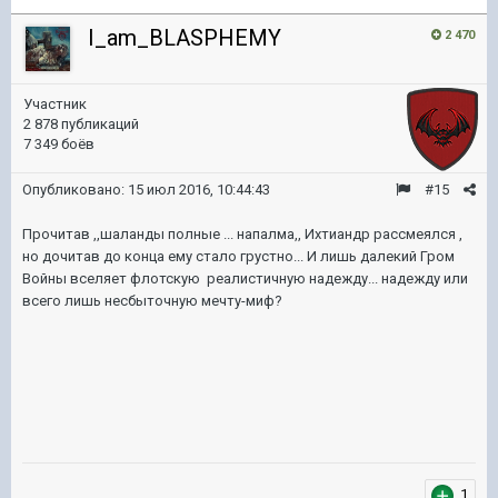
I_am_BLASPHEMY
2 470
Участник
2 878 публикаций
7 349 боёв
Опубликовано:
15 июл 2016, 10:44:43
#15
Прочитав ,,шаланды полные ... напалма,, Ихтиандр рассмеялся ,
но дочитав до конца ему стало грустно... И лишь далекий Гром
Войны вселяет флотскую реалистичную надежду... надежду или
всего лишь несбыточную мечту-миф?
1