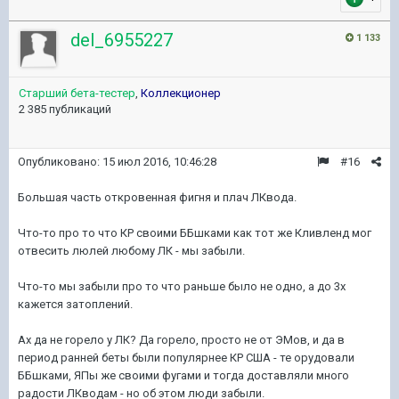
del_6955227
1 133
Старший бета-тестер
,
Коллекционер
2 385 публикаций
Опубликовано:
15 июл 2016, 10:46:28
#16
Большая часть откровенная фигня и плач ЛКвода.
Что-то про то что КР своими ББшками как тот же Кливленд мог
отвесить люлей любому ЛК - мы забыли.
Что-то мы забыли про то что раньше было не одно, а до 3х
кажется затоплений.
Ах да не горело у ЛК? Да горело, просто не от ЭМов, и да в
период ранней беты были популярнее КР США - те орудовали
ББшками, ЯПы же своими фугами и тогда доставляли много
радости ЛКводам - но об этом люди забыли.