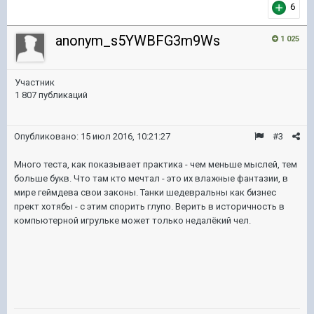
6
anonym_s5YWBFG3m9Ws
1 025
Участник
1 807 публикаций
Опубликовано:
15 июл 2016, 10:21:27
#3
Много теста, как показывает практика - чем меньше мыслей, тем
больше букв. Что там кто мечтал - это их влажные фантазии, в
мире геймдева свои законы. Танки шедевральны как бизнес
прект хотябы - с этим спорить глупо. Верить в историчность в
компьютерной игрульке может только недалёкий чел.