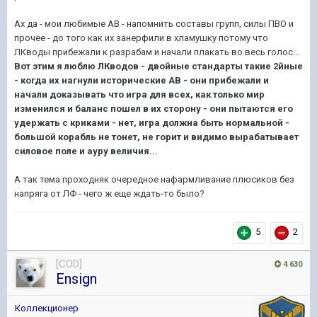
Ах да - мои любимые АВ - напомнить составы групп, силы ПВО и
прочее - до того как их занерфили в хламушку потому что
ЛКводы прибежали к разрабам и начали плакать во весь голос...
Вот этим я люблю ЛКводов - двойные стандарты такие 2йные
- когда их нагнули исторические АВ - они прибежали и
начали доказывать что игра для всех, как только мир
изменился и баланс пошел в их сторону - они пытаются его
удержать с криками - нет, игра должна быть нормальной -
большой корабль не тонет, не горит и видимо вырабатывает
силовое поле и ауру величия...
А так тема проходняк очередное нафармливание плюсиков без
напряга от ЛФ - чего ж еще ждать-то было?
5
2
[COD]
4 630
Ensign
Коллекционер