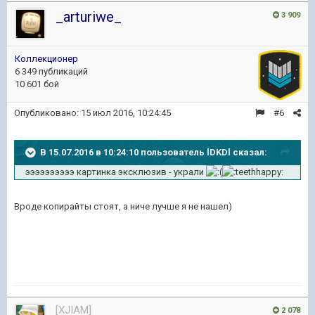
_arturiwe_
3 909
Коллекционер
6 349 публикаций
10 601 бой
Опубликовано:
15 июл 2016, 10:24:45
#6
В 15.07.2016 в 10:24:10 пользователь lDKDl сказал:
ээээээээээ картинка эксклюзив - украли
Вроде копирайты стоят, а ниче лучше я не нашел)
[XJIAM]
2 078