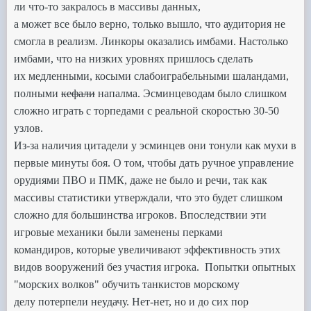
ли что-то закралось в массивы данных,
а может все было верно,
только вышло, что аудитория не
смогла в реализм.
Линкоры оказались имбами.
Настолько
имбами, что на низких уровнях пришлось сделать
их
медленными, косыми слабоиграбельными шаландами,
полными
кефали
напалма.
Эсминцеводам
было слишком
сложно играть с торпедами с реальной скоростью 30-50
узлов.
Из-за наличия
цитадели у эсминцев они тонули как мухи в
первые минуты боя.
О том, чтобы дать ручное управление
орудиями ПВО и ПМК, даже не было и речи,
так как
массивы статистики
утверждали, что это будет слишком
сложно для большинства игроков.
Впоследствии эти
игровые механики были заменены
перками
командиров,
которые увеличивают эффективность этих
видов вооружений без участия игрока.
Попытки опытных
"морских волков" обучить танкистов морскому
делу
потерпели неудачу. Нет-нет, но и до сих пор