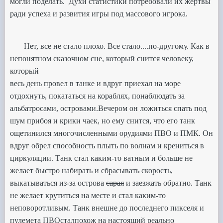
могли поделать.
Духи статистики потребовали их жертвы
ради успеха и развития игры под массового игрока.
Нет, все не стало плохо. Все стало....по-другому. Как в
непонятном сказочном сне, который снится человеку,
который
весь день провел в танке и вдруг приехал на море
отдохнуть, покататься на кораблях, понаблюдать за
альбатросами, островами.
Вечером он ложиться спать под
шум прибоя и крики чаек, но ему снится, что его танк
ощетинился многочисленными орудиями ПВО
и ПМК. Он
вдруг обрел способность плыть по волнам и
крениться в
циркуляции. Танк стал каким-то ватным и больше
не
желает быстро набирать и сбрасывать скорость,
выкатываться из-за острова
сарая
и заезжать обратно. Танк
не желает крутиться на месте
и стал каким-то
неповоротливым. Танк внешне до последнего пикселя и
пулемета ПВО
стал
похож на настоящий реально