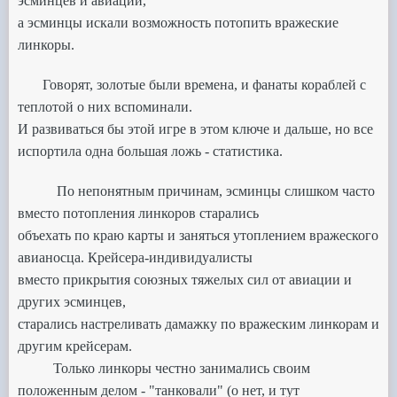
эсминцев и авиации,
а эсминцы искали возможность
потопить вражеские
линкоры.
Говорят, золотые были времена, и фанаты кораблей с
теплотой о них вспоминали.
И развиваться бы этой
игре в этом ключе и дальше,
но все
испортила одна большая ложь - статистика.
По непонятным причинам, эсминцы слишком часто
вместо потопления линкоров старались
объехать по краю карты и заняться утоплением вражеского
авианосца. Крейсера-индивидуалисты
вместо прикрытия союзных тяжелых сил от авиации и
других эсминцев,
старались настреливать дамажку по вражеским линкорам и
другим крейсерам.
Только линкоры честно занимались своим
положенным делом - "танковали" (о нет, и тут