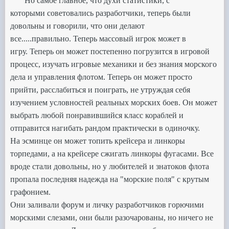
Но самое главное, что духи статистики, с
которыми
советовались разработчики, теперь были
довольны и говорили, что они делают
все.....правильно.
Теперь массовый игрок может в
игру.
Теперь он может постепенно погрузится в игровой
процесс, изучать игровые механики и без знания морского
дела и управления
флотом. Теперь он может просто
прийти, расслабиться и поиграть, не утруждая себя
изучением условностей реальных морских боев. Он может
выбрать любой
понравившийся класс кораблей и
отправится нагибать рандом практически в одиночку.
На эсминце он может топить крейсера и линкоры
торпедами,
а на крейсере сжигать линкоры фугасами. Все
вроде стали довольны, но у любителей и знатоков флота
пропала последняя надежда на "морские поля" с крутым
графонием.
Они заливали форум и личку разработчиков горючими
морскими слезами, они были разочарованы, но ничего не