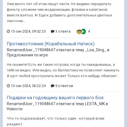
Уже много лет об этом пишут лесте. Но видимо переделать
фильтр сложнее чем модернизации, флажки и капитанов
вместе взятых. А! Ещё и добавить дополнительных цветных
ленточек...
15 сен 2024, 09:02:25
3 ответа
4
Противостояние.(Корабельный Натиск)
RenamedUser_119048647 ответил в тему _Loa_Ding_ в
Предложения по игре
Не скажите! Есть же такие острова, когда ты накидываешь, а
тебя не видно. Или видно, но баллистике не позволяет накинуть.
А куст любой прострелить может Только кто-нибудь объяснит...
13 сен 2024, 06:22:24
9 ответов
Подарки на годовщину вашего первого боя
RenamedUser_119048647 ответил в тему LESTA_MK в
Новости
Что-то подсказывает, что только один - который всем
раздают.