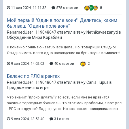
11 сен 2024, 11:11:32
578 ответов
8
Мой первый "Один в поле воин". Делитесь, каким
был ваш "Один в поле воин"
RenamedUser_119048647 ответил в тему Netnikavsezanyti в
Обсуждение Мира Кораблей
Я конечно понимаю - зет35, все дела.. Но, товарищи! Стыдно!
Стыдно иметь всего одно насаждение на бутылку на эсминчеге!
9 сен 2024, 14:02:02
40 ответов
2
Баланс по РЛС в рангах
RenamedUser_119048647 ответил в тему Canis_lupus в
Предложения по игре
Что значит "плохо думать"? То есть если мне не нравится
засилье торпедных броневанн то этот мои проблемы, а вот рлс
- РЛС это другое? Ладно, пусть. Но как насчет принципиальных...
9 сен 2024, 13:53:40
31 ответ