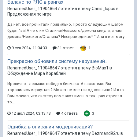
Баланс по РЛС в рангах
RenamedUser_119048647 ответил в тему Canis_lupus в
Предложения по игре
Да нет, все прочитали правильно. Просто следующим шагом
будет "эй! А чего им Сталина/Невского/демона кинули, а нам
демона/Невского/Сталина? Несправедливо!! " Или я вот могу...
9 сен 2024, 11:04:33
31 ответ
1
Прекрасно обновили систему нарушений...
RenamedUser_119048647 ответил в тему BioMax1 в
Обсуждение Мира Кораблей
Иронично - леомакс победил биомакс. А насколько Вы
торопились вернуться? Может не все так однозначно? И кто
Вам сказал, что систему поменяют именно так - раз стрелял
то...
12 июл 2024, 03:13:43
4 ответа
3
Ошибка в описании модернизаций?
RenamedUser_119048647 ответил в тему Dezmand92ru в