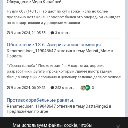
Обсуждение Мира Кораблей
Ну или 60 / (1+0.15) что даст по сути тоже число но более
прозрачно Хотя конеш поворот башен это очередной кандидат
на стандартизации и упрощение механики
9 июл 2024, 21:05:55
3 ответа
Обновление 13.6. Американские эсминцы
RenamedUser_119048647 ответил в тему Morinit_Mate в
Новости
"Убрана жалоба " Плохо играет".... А как тогда, дорогие
разработчики, ругать игрока который /далее выстраданая
боль/ в операции осознанно и целенаправленно делают всякое!
9 июл 2024, 06:09:52
252 ответа
3
Противокорабельные ракеты.
RenamedUser_119048647 ответил в тему DattaRinge2 в
Предложения по игре
Фраза в контексте "но при этом начали строить авики"
×
Мы используем файлы cookie, чтобы
абсолютно неверна. Авик никогда не был дешёвым