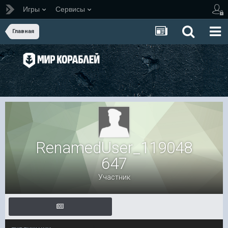
Игры
Сервисы
Главная
RenamedUser_119048
647
Участник