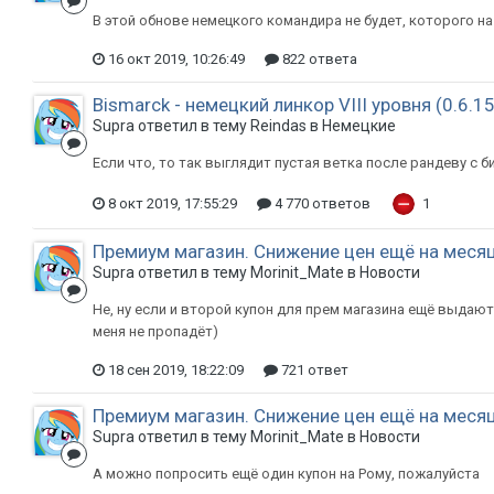
В этой обнове немецкого командира не будет, которого н
16 окт 2019, 10:26:49
822 ответа
Bismarck - немецкий линкор VIII уровня (0.6.15
Supra ответил в тему Reindas в
Немецкие
Если что, то так выглядит пустая ветка после рандеву с 
8 окт 2019, 17:55:29
4 770 ответов
1
Премиум магазин. Снижение цен ещё на меся
Supra ответил в тему Morinit_Mate в
Новости
Не, ну если и второй купон для прем магазина ещё выдают,
меня не пропадёт)
18 сен 2019, 18:22:09
721 ответ
Премиум магазин. Снижение цен ещё на меся
Supra ответил в тему Morinit_Mate в
Новости
А можно попросить ещё один купон на Рому, пожалуйста