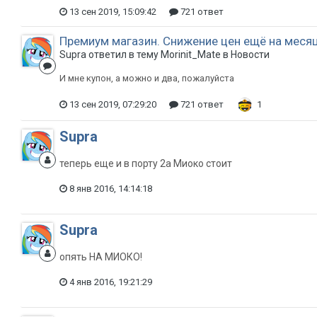
13 сен 2019, 15:09:42
721 ответ
Премиум магазин. Снижение цен ещё на меся
Supra ответил в тему Morinit_Mate в
Новости
И мне купон, а можно и два, пожалуйста
13 сен 2019, 07:29:20
721 ответ
1
Supra
теперь еще и в порту 2а Миоко стоит
8 янв 2016, 14:14:18
Supra
опять НА МИОКО!
4 янв 2016, 19:21:29