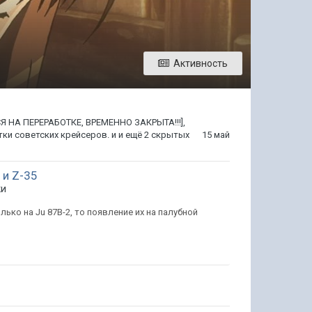
Активность
Я НА ПЕРЕРАБОТКЕ, ВРЕМЕННО ЗАКРЫТА!!!]
,
тки советских крейсеров.
и и ещё 2 скрытых
15 май
 и Z-35
ки
ько на Ju 87B-2, то появление их на палубной
1