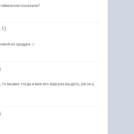
а геймсконе показали?
.1)
бисмой из сундука ッ
ц
 то можно тогда и мне его ещё раз выдать, уж он у
ц