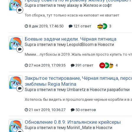
Supra ответил в тему alaxay в
Железо и софт
Топ сборка, тут только ксаса на киловат не хватает
8 дек 2019, 17:46:50
121 ответ
3
Боевые задачи недели. Чёрная пятница
Supra ответил в тему LeopoldBloom в
Новости
Мммм... лутбоксы в 2019. Жаль нельзя просто купить то ч
27 ноя 2019, 17:09:35
391 ответ
4
Закрытое тестирование, Чёрная пятница, перс
эмблемы Regia Marina
Supra ответил в тему Umbaretz в
Новости разработки
Хотелось бы видеть и прошлогодние черные корабли и в это
21 окт 2019, 10:36:27
50 ответов
Обновление 0.8.9: Итальянские крейсеры
Supra ответил в тему Morinit_Mate в
Новости