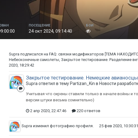
ОВАН
ПОСЕЩЕНИЕ
БОИ
09:00:00
24 окт 2024, 09:14:40
Supra
подписался на
FAQ: связки модификаторов [ТЕМА НАХОДИТС
Небесконечные самолеты
,
Закрытое тестирование. Разделение ве
2020, 18:29:42
Закрытое тестирование. Немецкие авианосцы
Supra ответил в тему Partizan_Kin в
Новости разработ
Учитывая что сирены ставили только в начале войны и тол
версии штуки весьма сомнительно)
2 апр 2020, 22:47:46
220 ответов
Supra
изменил фотографию профиля.
25 фев 2020, 10:30:3