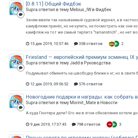
[0.8.11] Общий Фидбэк
Supra ответил в тему Mebius_lW в
Фидбек
Зачем ввели так называемый судовой журнал, а в частнос
камуфляжи принёс, но не купить, не посмотреть как они хо
камфляж на тот же самый тирпитз "tarnanstrich" , но нет в
15 дек 2019, 10:57:46
358 ответов
2
Friesland — европейский премиум эсминец IX 
Supra ответил в тему Jadd в
Руководства
Подумывал обменять на швободку ближе к нг, но в свете б
12 дек 2019, 09:56:52
576 ответов
Новогодние подарки и награды: как собрать 
Supra ответил в тему Morinit_Mate в
Новости
А куда Гюнтера дели? Его же в этом обновление хотели до
9 дек 2019, 17:37:45
798 ответов
3
Прошу совета по игровому железу (собираю 