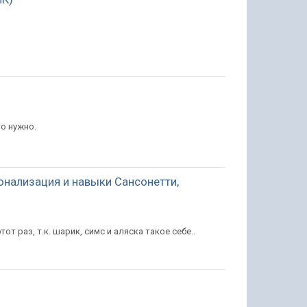
то нужно.
онализация и навыки Сансонетти,
т раз, т.к. шарик, симс и аляска такое себе..