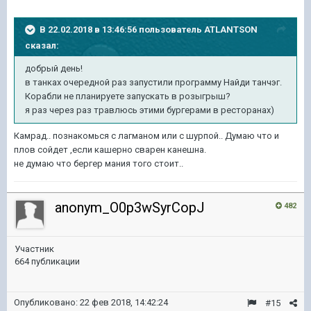
В 22.02.2018 в 13:46:56 пользователь
ATLANTSON
сказал:
добрый день!
в танках очередной раз запустили программу Найди танчэг.
Корабли не планируете запускать в розыгрыш?
я раз через раз травлюсь этими бургерами в ресторанах)
Камрад.. познакомься с лагманом или с шурпой.. Думаю что и
плов сойдет ,если кашерно сварен канешна.
не думаю что бергер мания того стоит..
anonym_O0p3wSyrCopJ
482
Участник
664 публикации
Опубликовано:
22 фев 2018, 14:42:24
#15