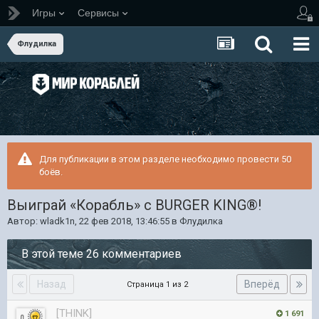
Игры
Сервисы
Флудилка
Для публикации в этом разделе необходимо провести 50
боёв.
Выиграй «Корабль» с BURGER KING®!
Автор:
wladk1n
,
22 фев 2018, 13:46:55
в
Флудилка
В этой теме 26 комментариев
Назад
Вперёд
Страница 1 из 2
[THINK]
1 691