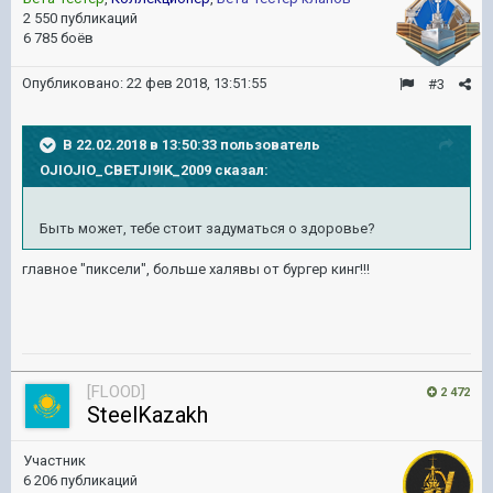
2 550 публикаций
6 785 боёв
Опубликовано:
22 фев 2018, 13:51:55
#3
В 22.02.2018 в 13:50:33 пользователь
OJIOJIO_CBETJI9IK_2009
сказал:
Быть может, тебе стоит задуматься о здоровье?
главное "пиксели", больше халявы от бургер кинг!!!
[FLOOD]
2 472
SteelKazakh
Участник
6 206 публикаций