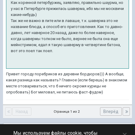
Как коренной петербуржец, заявляю, правильно шаурма, но
у нас в Петербурге прижилась шаверма, ибо мы не москвичи
какие-нибудь)
Так же не важно в пите или в лаваше, т.к. шаверма это не
название блюда, а способ его приготовления. Как то давно-
давно, лет наверное 20 назад, даже по более наверное,
когда шавермы толком не было, вернее не была она еще
мейнстримом, едал я такую шаверму в четвертине батона,
вот это поел так поел.
Привет городу поребриков из деревни бордюров))) А вообще,
какая разница как называть? Главное (если берешь) в знакомом
месте отовариваться, что б ничего окромя курицы не
опробовать) Бог миловал, не питаюсь фаст-фудом)
Назад
Вперёд
Страница 1 из 2
Подписчики
0
×
Мы используем файлы cookie, чтобы