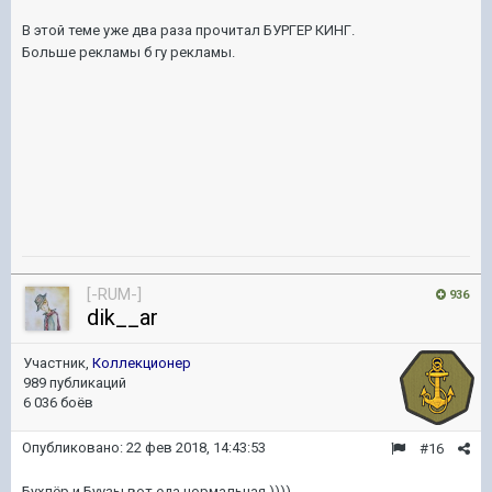
В этой теме уже два раза прочитал БУРГЕР КИНГ.
Больше рекламы б гу рекламы.
[-RUM-]
936
dik__ar
Участник,
Коллекционер
989 публикаций
6 036 боёв
Опубликовано:
22 фев 2018, 14:43:53
#16
Бухлёр и Буузы вот еда нормальная ))))