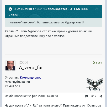
В 22.02.2018 в 13:51:55 пользователь
ATLANTSON
сказал:
главное "пиксели", больше халявы от бургер кинг!!!
Халявы? 5 этих бургеров стоят как прем 7 уровня по акции.
Странные представления у вас о халяве.
[COD]
6 757
A_zero_fail
Участник,
Коллекционер
9 269 публикаций
21 494 боя
Опубликовано:
22 фев 2018, 14:40:53
#12
Ну дак пусть с "ЛитRa" запилят акцию!) При покупке от 10 литров