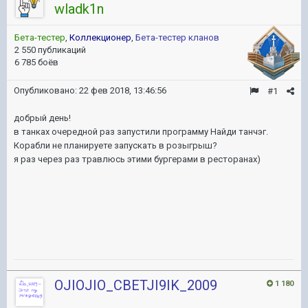
wladk1n
Бета-тестер
,
Коллекционер
,
Бета-тестер кланов
2 550 публикаций
6 785 боёв
Опубликовано:
22 фев 2018, 13:46:56
#1
добрый день!
в танках очередной раз запустили программу Найди танчэг.
Корабли не планируете запускать в розыгрыш?
я раз через раз травлюсь этими бургерами в ресторанах)
OJIOJIO_CBETJI9IK_2009
1 180