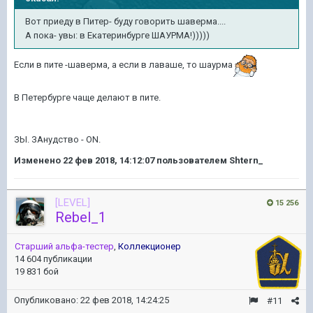
Вот приеду в Питер- буду говорить шаверма....
А пока- увы: в Екатеринбурге ШАУРМА!)))))
Если в пите -шаверма, а если в лаваше, то шаурма
В Петербурге чаще делают в пите.
ЗЫ. ЗАнудство - ON.
Изменено
22 фев 2018, 14:12:07
пользователем Shtern_
[LEVEL]
15 256
Rebel_1
Старший альфа-тестер
,
Коллекционер
14 604 публикации
19 831 бой
Опубликовано:
22 фев 2018, 14:24:25
#11