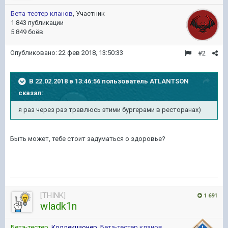
Бета-тестер кланов
, Участник
1 843 публикации
5 849 боёв
Опубликовано:
22 фев 2018, 13:50:33
#2
В 22.02.2018 в 13:46:56 пользователь
ATLANTSON
сказал:
я раз через раз травлюсь этими бургерами в ресторанах)
Быть может, тебе стоит задуматься о здоровье?
[THINK]
1 691
wladk1n
Бета-тестер
,
Коллекционер
,
Бета-тестер кланов