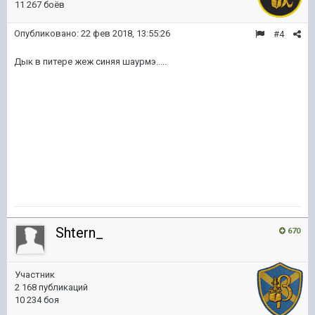
11 267 боёв
Опубликовано:
22 фев 2018, 13:55:26
#4
Дык в питере жеж синяя шаурмэ.....
Shtern_
670
Участник
2 168 публикаций
10 234 боя