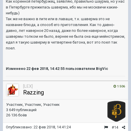
Как коренной петербуржец, заявляю, правильно шаурма, но у нас
в Петербурге прижилась шаверма, ибо мы не москвичи какие-
нибудь)
Так же не важно в пите или в лаваше, т.к. шаверма это не
название блюда, а способ его приготовления. Как то давно-
давно, лет наверное 20 назад, даже по более наверное, когда
шавермы толком не было, вернее не была она еще мейнстримом,
едал я такую шаверму в четвертине батона, вот это поел так
поел.
Изменено
22 фев 2018, 14:42:55
пользователем BigVic
[LEX]
1 506
Razzing
Участник, Участник, Участник
3 649 публикаций
26 136 боёв
Опубликовано:
22 фев 2018, 14:41:24
#14