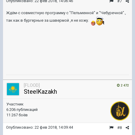
Опубликовано:
22 фев 2018, 14:06:46
#7
Ждём-с совместную программу с "Пельменной" и "Чебуречной".,
так как в бургерные за шавермой ,я не хожу.
[FLOOD]
2 472
SteelKazakh
Участник
6 206 публикаций
11 267 боёв
Опубликовано:
22 фев 2018, 14:09:44
#8