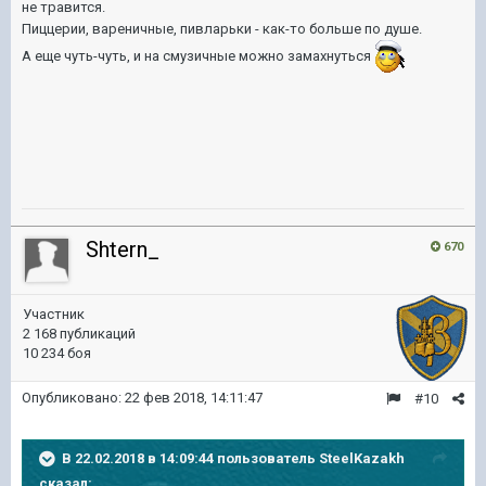
не травится.
Пиццерии, вареничные, пивларьки - как-то больше по душе.
А еще чуть-чуть, и на смузичные можно замахнуться
Shtern_
670
Участник
2 168 публикаций
10 234 боя
Опубликовано:
22 фев 2018, 14:11:47
#10
В 22.02.2018 в 14:09:44 пользователь
SteelKazakh
сказал: