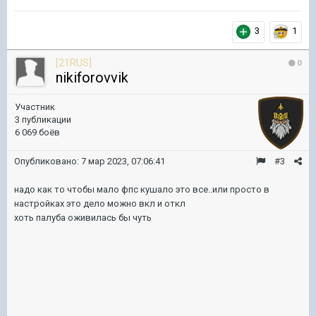
3
1
[21RUS]
0
nikiforovvik
Участник
3 публикации
6 069 боёв
Опубликовано:
7 мар 2023, 07:06:41
#3
надо как то чтобы мало фпс кушало это все..или просто в
настройках это дело можно вкл и откл
хоть палуба оживилась бы чуть