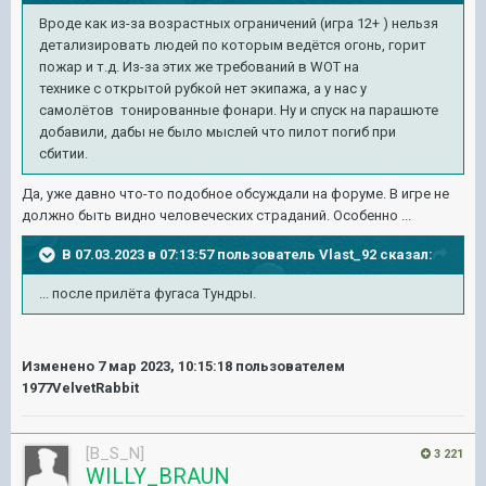
Вроде как из-за возрастных ограничений (игра 12+ ) нельзя
детализировать людей по которым ведётся огонь, горит
пожар и т.д. Из-за этих же требований в WOT на
технике с открытой рубкой нет экипажа, а у нас у
самолётов тонированные фонари. Ну и спуск на парашюте
добавили, дабы не было мыслей что пилот погиб при
сбитии.
Да, уже давно что-то подобное обсуждали на форуме. В игре не
должно быть видно человеческих страданий. Особенно ...
В 07.03.2023 в 07:13:57 пользователь
Vlast_92
сказал:
... после прилёта фугаса Тундры.
Изменено
7 мар 2023, 10:15:18
пользователем
1977VelvetRabbit
[B_S_N]
3 221
WILLY_BRAUN