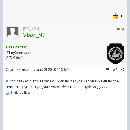
1
[FK_MY]
84
Vlast_92
Бета-тестер
41 публикация
5 729 боёв
Опубликовано:
7 мар 2023, 07:13:57
#4
А что станет с этими бегающими по палубе человечками после
прилёта фугаса Тундры? Будут бегать по палубе медики?