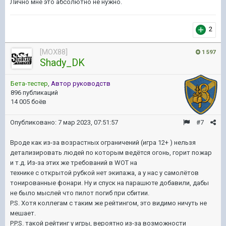
Лично мне это абсолютно не нужно.
2
[MOX88]
1 597
Shady_DK
Бета-тестер
,
Автор руководств
896 публикаций
14 005 боёв
Опубликовано:
7 мар 2023, 07:51:57
#7
Вроде как из-за возрастных ограничений (игра 12+ ) нельзя
детализировать людей по которым ведётся огонь, горит пожар
и т.д. Из-за этих же требований в WOT на
технике с открытой рубкой нет экипажа, а у нас у самолётов
тонированные фонари. Ну и спуск на парашюте добавили, дабы
не было мыслей что пилот погиб при сбитии.
P.S. Хотя коллегам с таким же рейтингом, это видимо ничуть не
мешает.
P.P.S. такой рейтинг у игры, вероятно из-за возможности