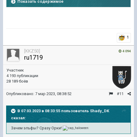
Показать содержимое
1
[KKZ50]
4 094
ru1719
Участник
4 193 публикации
28 189 боёв
Опубликовано:
7 мар 2023, 08:38:52
#11
В 07.03.2023 в 08:33:55 пользователь
Shady_DK
сказал:
Зачем эльфы? Сразу Орки!