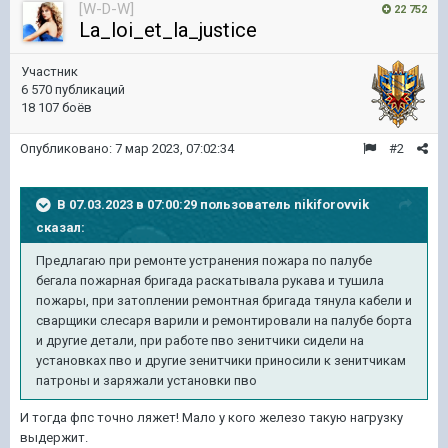
[W-D-W]
22 752
La_loi_et_la_justice
Участник
6 570 публикаций
18 107 боёв
Опубликовано:
7 мар 2023, 07:02:34
#2
В 07.03.2023 в 07:00:29 пользователь
nikiforovvik
сказал:
Предлагаю при ремонте устранения пожара по палубе
бегала пожарная бригада раскатывала рукава и тушила
пожары, при затоплении ремонтная бригада тянула кабели и
сварщики слесаря варили и ремонтировали на палубе борта
и другие детали, при работе пво зенитчики сидели на
установках пво и другие зенитчики приносили к зенитчикам
патроны и заряжали установки пво
И тогда фпс точно ляжет! Мало у кого железо такую нагрузку
выдержит.