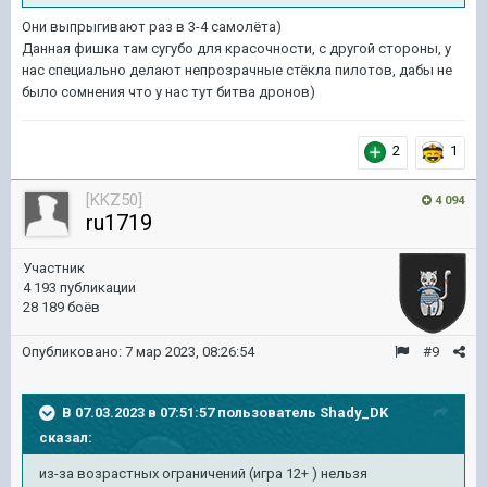
Они выпрыгивают раз в 3-4 самолёта)
Данная фишка там сугубо для красочности, с другой стороны, у
нас специально делают непрозрачные стёкла пилотов, дабы не
было сомнения что у нас тут битва дронов)
2
1
[KKZ50]
4 094
ru1719
Участник
4 193 публикации
28 189 боёв
Опубликовано:
7 мар 2023, 08:26:54
#9
В 07.03.2023 в 07:51:57 пользователь
Shady_DK
сказал:
из-за возрастных ограничений (игра 12+ ) нельзя