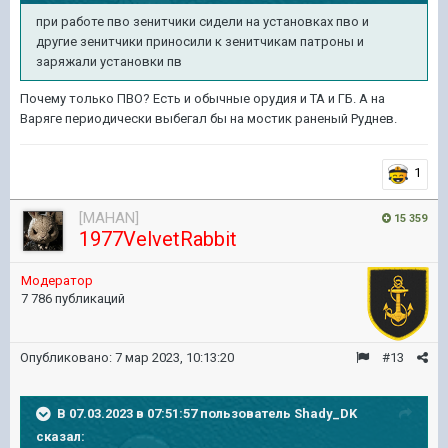
при
работе пво зенитчики сидели на установках пво и
другие зенитчики приносили к зенитчикам патроны и
заряжали установки
пв
Почему только ПВО? Есть и обычные орудия и ТА и ГБ. А на
Варяге периодически выбегал бы на мостик раненый Руднев.
1
[MAHAN]
15 359
1977VelvetRabbit
Модератор
7 786 публикаций
Опубликовано:
7 мар 2023, 10:13:20
#13
В 07.03.2023 в 07:51:57 пользователь
Shady_DK
сказал: