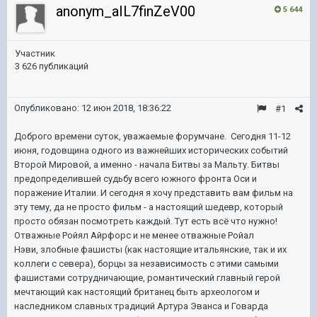
anonym_aIL7finZeV00
5 644
Участник
3 626 публикаций
Опубликовано:
12 июн 2018, 18:36:22
#1
Доброго времени суток, уважаемые форумчане. Сегодня 11-12
июня, годовщина одного из важнейших исторических событий
Второй Мировой, а именно - начала Битвы за Мальту. Битвы
предопределившей судьбу всего южного фронта Оси и
поражение Италии. И сегодня я хочу представить вам фильм на
эту тему, да не просто фильм - а настоящий шедевр, который
просто обязан посмотреть каждый. Тут есть всё что нужно!
Отважные Ройял Айрфорс и не менее отважные Ройал
Нэви, злобные фашисты (как настоящие итальянские, так и их
коллеги с севера), борцы за независимость с этими самыми
фашистами сотрудничающие, романтический главный герой
мечтающий как настоящий британец быть археологом и
наследником славных традиций Артура Эванса и Говарда