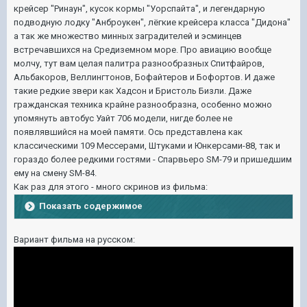
крейсер "Ринаун", кусок кормы "Уорспайта", и легендарную
подводную лодку "Анброукен", лёгкие крейсера класса "Дидона"
а так же множество минных заградителей и эсминцев
встречавшихся на Средиземном море. Про авиацию вообще
молчу, тут вам целая палитра разнообразных Спитфайров,
Альбакоров, Веллингтонов, Бофайтеров и Бофортов. И даже
такие редкие звери как Хадсон и Бристоль Бизли. Даже
гражданская техника крайне разнообразна, особенно можно
упомянуть автобус Уайт 706 модели, нигде более не
появлявшийся на моей памяти. Ось представлена как
классическими 109 Мессерами, Штуками и Юнкерсами-88, так и
гораздо более редкими гостями - Спарвьеро SМ-79 и пришедшим
ему на смену SM-84.
Как раз для этого - много скринов из фильма:
Показать содержимое
Вариант фильма на русском: