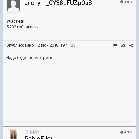
anonym_0Y38LFUZpOa8
4 012
Участник
5 232 публикации
Опубликовано:
12 июн 2018, 19:41:05
#3
Надо будет посмотреть
[9-MAY]
4 953
PabloEller