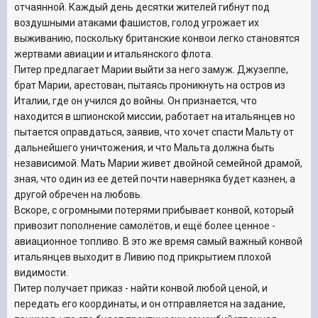
отчаянной. Каждый день десятки жителей гибнут под
воздушными атаками фашистов, голод угрожает их
выживанию, поскольку британские конвои легко становятся
жертвами авиации и итальянского флота.
Питер предлагает Марии выйти за него замуж. Джузеппе,
брат Марии, арестован, пытаясь проникнуть на остров из
Италии, где он учился до войны. Он признается, что
находится в шпионской миссии, работает на итальянцев но
пытается оправдаться, заявив, что хочет спасти Мальту от
дальнейшего уничтожения, и что Мальта должна быть
независимой. Мать Марии живет двойной семейной драмой,
зная, что один из ее детей почти наверняка будет казнен, а
другой обречен на любовь.
Вскоре, с огромными потерями прибывает конвой, который
привозит пополнение самолётов, и ещё более ценное -
авиационное топливо. В это же время самый важный конвой
итальянцев выходит в Ливию под прикрытием плохой
видимости.
Питер получает приказ - найти конвой любой ценой, и
передать его координаты, и он отправляется на задание,