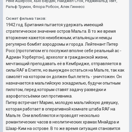
Рене Ашерсон, Хью Бёрден, Найджел Сток, Реджинальд Тейт,
Ральф Трумэн, Флора Робсон, Алек Гиннесс
Сюжет фильма таков:
1942 год. Британия пытается удержать имеющий
стратегическое значение остров Мальта. В то же время
вторжение кажется неизбежным; итальянцы и немцы
регулярно бомбят аэродромы и города. Лейтенант Питер
Росс (прототипом его послужил вполне себе реальный ас -
Адриан Уорбертон), археолог в гражданской жизни,
мечтающий преподавать её в Кембридже, отправляется в
силы RAF в Египте, но вынужден остаться на Мальте, так как
самолёт на котором он должен был лететь - уничтожен. Он
назначается в мальтийскую эскадрилью, будучи опытным
пилотом, перед которым ставят задачу разведки и
аэрофотосъёмки сил противника.
Питер встречает Марию, молодую мальтийскую девушку,
которая работает в оперативной комнате штаба RAF на
Мальте. Они влюбляются и проводят несколько
романтических часов в неолитических храмах Мнайдра и
Шаар-Ким на острове. В то же время ситуация становится