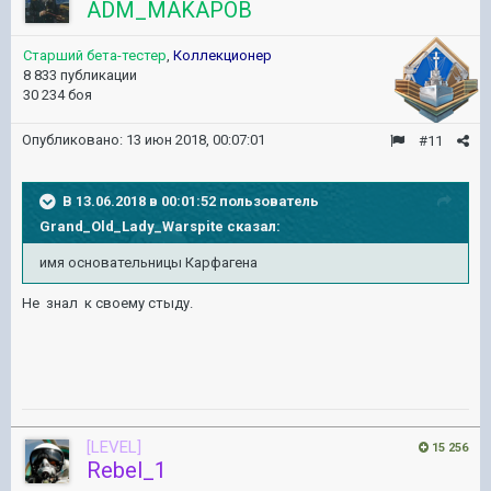
ADM_MAKAPOB
Старший бета-тестер
,
Коллекционер
8 833 публикации
30 234 боя
Опубликовано:
13 июн 2018, 00:07:01
#11
В 13.06.2018 в 00:01:52 пользователь
Grand_Old_Lady_Warspite
сказал:
имя основательницы Карфагена
Не знал к своему стыду.
[LEVEL]
15 256
Rebel_1