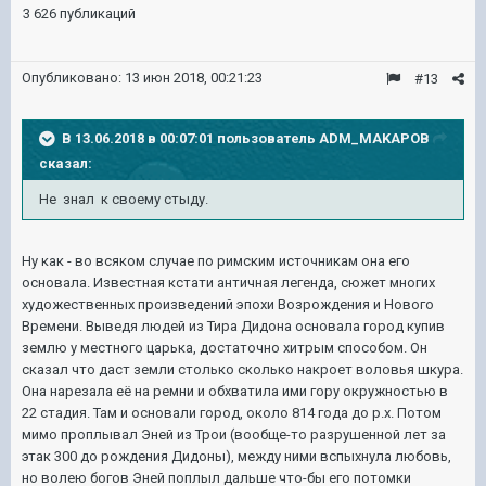
3 626 публикаций
Опубликовано:
13 июн 2018, 00:21:23
#13
В 13.06.2018 в 00:07:01 пользователь
ADM_MAKAPOB
сказал:
Не знал к своему стыду.
Ну как - во всяком случае по римским источникам она его
основала. Известная кстати античная легенда, сюжет многих
художественных произведений эпохи Возрождения и Нового
Времени. Выведя людей из Тира Дидона основала город купив
землю у местного царька, достаточно хитрым способом. Он
сказал что даст земли столько сколько накроет воловья шкура.
Она нарезала её на ремни и обхватила ими гору окружностью в
22 стадия. Там и основали город, около 814 года до р.х. Потом
мимо проплывал Эней из Трои (вообще-то разрушенной лет за
этак 300 до рождения Дидоны), между ними вспыхнула любовь,
но волею богов Эней поплыл дальше что-бы его потомки