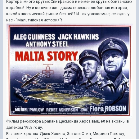
Картера, много крутых Спитфайров и не менее крутых британских
кораблей. Ну и конечно же - драматическая любовная история,
какой классический фильм без неё? И так уважаемые, сегодня у
нас - "Мальтийская история"!
Фильм режиссёра Брайана Десмонда Херса вышел на экраны в
далёком 1953 году.
В главных ролях: Джек Хокинс, Энтони Стил, Мюриел Павлоу,