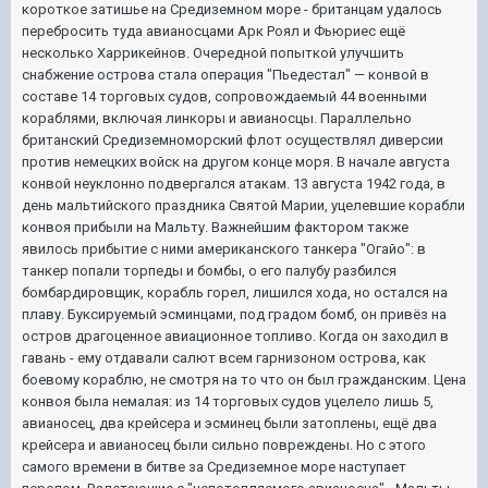
короткое затишье на Средиземном море - британцам удалось
перебросить туда авианосцами Арк Роял и Фьюриес ещё
несколько Харрикейнов. Очередной попыткой улучшить
снабжение острова стала операция "Пьедестал" — конвой в
составе 14 торговых судов, сопровождаемый 44 военными
кораблями, включая линкоры и авианосцы. Параллельно
британский Средиземноморский флот осуществлял диверсии
против немецких войск на другом конце моря. В начале августа
конвой неуклонно подвергался атакам. 13 августа 1942 года, в
день мальтийского праздника Святой Марии, уцелевшие корабли
конвоя прибыли на Мальту. Важнейшим фактором также
явилось прибытие с ними американского танкера "Огайо": в
танкер попали торпеды и бомбы, о его палубу разбился
бомбардировщик, корабль горел, лишился хода, но остался на
плаву. Буксируемый эсминцами, под градом бомб, он привёз на
остров драгоценное авиационное топливо. Когда он заходил в
гавань - ему отдавали салют всем гарнизоном острова, как
боевому кораблю, не смотря на то что он был гражданским. Цена
конвоя была немалая: из 14 торговых судов уцелело лишь 5,
авианосец, два крейсера и эсминец были затоплены, ещё два
крейсера и авианосец были сильно повреждены. Но с этого
самого времени в битве за Средиземное море наступает