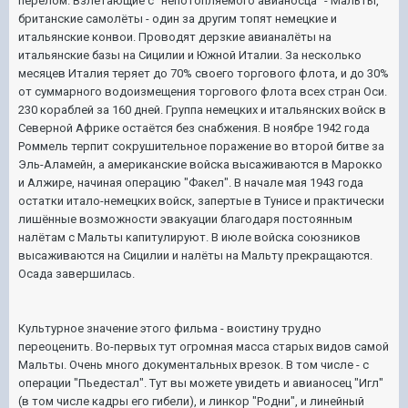
перелом. Взлетающие с "непотопляемого авианосца" - Мальты,
британские самолёты - один за другим топят немецкие и
итальянские конвои. Проводят дерзкие авианалёты на
итальянские базы на Сицилии и Южной Италии. За несколько
месяцев Италия теряет до 70% своего торгового флота, и до 30%
от суммарного водоизмещения торгового флота всех стран Оси.
230 кораблей за 160 дней. Группа немецких и итальянских войск в
Северной Африке остаётся без снабжения. В ноябре 1942 года
Роммель терпит сокрушительное поражение во второй битве за
Эль-Аламейн, а американские войска высаживаются в Марокко
и Алжире, начиная операцию "Факел". В начале мая 1943 года
остатки итало-немецких войск, запертые в Тунисе и практически
лишённые возможности эвакуации благодаря постоянным
налётам с Мальты капитулируют. В июле войска союзников
высаживаются на Сицилии и налёты на Мальту прекращаются.
Осада завершилась.
Культурное значение этого фильма - воистину трудно
переоценить. Во-первых тут огромная масса старых видов самой
Мальты. Очень много документальных врезок. В том числе - с
операции "Пьедестал". Тут вы можете увидеть и авианосец "Игл"
(в том числе кадры его гибели), и линкор "Родни", и линейный