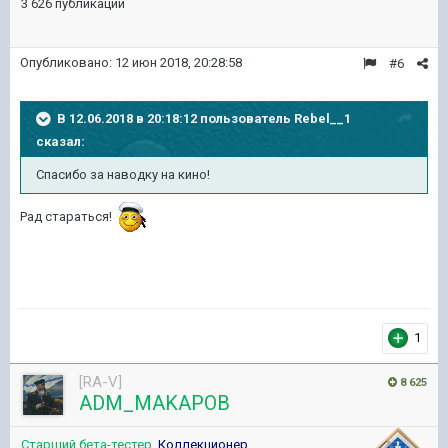
3 626 публикаций
Опубликовано:
12 июн 2018, 20:28:58
#6
В 12.06.2018 в 20:18:12 пользователь
Rebel__1
сказал:
Спасибо за наводку на кино!
Рад стараться!
1
[RA-V]
8 625
ADM_MAKAPOB
Старший бета-тестер
,
Коллекционер