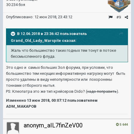
30 234 боя
Опубликовано:
12 июн 2018, 23:43:12
#9
В 12.06.2018 в 23:36:42 пользователь
Grand_Old_Lady_Warspite
сказал:
Жаль что большинство таких годных тем тонут в потоке
бессмысленного флуда.
Это одно и самых больших Зол форума, при условии, что
большинство тем несущих информативную нагрузку могут быть
просто удалены в виду непопулярности или похоронены
тоннами отборного нытья.
PS: Клеопатра это же тип крейсеров Dido? (
надо поправить
).
Изменено
13 июн 2018, 00:07:12
пользователем
ADM_MAKAPOB
anonym_aIL7finZeV00
5 644