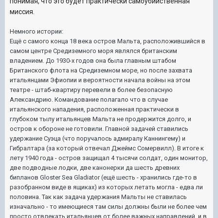
понимая, что это будет практически самоубийственная
миссия.
Немного истории:
Ещё с самого конца 18 века остров Мальта, расположившийся в
самом центре Средиземного моря являлся британским
владением. До 1930-х годов она была главным штабом
Британского флота на Средиземном море, но после захвата
итальянцами Эфиопии и вероятности начала войны на этом
театре - штаб-квартиру перевели в более безопасную
Александрию. Командование полагало что в случае
итальянского нападения, расположенная практически в
глубоком тылу итальянцев Мальта не продержится долго, и
остров к обороне не готовили. Главной задачей ставились
удержание Суэца (что поручалось адмиралу Каннингему) и
Гибралтара (за который отвечал Джеймс Сомервилл). В итоге к
лету 1940 года - остров защищал 4 тысячи солдат, один монитор,
две подводные лодки, две канонерки да шесть древних
бипланов Gloster Sea Gladiator (ещё шесть - хранились где-то в
разобранном виде в ящиках) из которых летать могла - едва ли
половина. Так как задача удержания Мальты не ставилась
изначально - то имеющиеся там силы должны были не более чем
просто отвлекать итальянцев от более важных направлений, и в