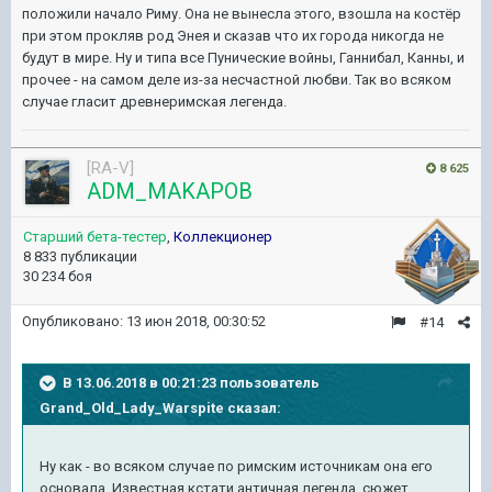
положили начало Риму. Она не вынесла этого, взошла на костёр
при этом прокляв род Энея и сказав что их города никогда не
будут в мире. Ну и типа все Пунические войны, Ганнибал, Канны, и
прочее - на самом деле из-за несчастной любви. Так во всяком
случае гласит древнеримская легенда.
[RA-V]
8 625
ADM_MAKAPOB
Старший бета-тестер
,
Коллекционер
8 833 публикации
30 234 боя
Опубликовано:
13 июн 2018, 00:30:52
#14
В 13.06.2018 в 00:21:23 пользователь
Grand_Old_Lady_Warspite
сказал:
Ну как - во всяком случае по римским источникам она его
основала. Известная кстати античная легенда, сюжет