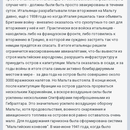
случае чего - должны были быть просто эвакуированы в течении
суток. Итальянцы разрабатывали план вторжения на Мальту
давно, ещё с 1938 года но когда Италия решилась таки объявить
Британии войну - внезапно оказалось что сухопутных-то сил для
вторжения у неё и нет. Практически все войска итальянцев -
находились либо на французском фронте, либо готовились к
вторжению в Грецию, в которой им суждено застрять так что
немцам придётся их спасать. В итоге итальянцы решили
ограничится массированными авианалётами, что-бы вывести из
строя мальтийские аэродромы, разрушить инфраструктуру и
принудить остров к капитуляции. Мальта оказалась в осаде, и за
годы войны в итоге стала самым активно бомбардируемым
местом в мире - за два года на остров было совершено около
3000 вражеских налётов. Но Мальта выстояла. В конце июня,
после капитуляции Франции на остров удалось прорваться
нескольким Харрикейнам, а вскоре воздушные силы были
усиленны несколькими Спитфайрами переброшенными из
Гибралтара. Это значительно усилило воздушную оборону
Мальты, хотя продовольствия, военного снаряжения и
авиационного топлива на острове всё равно оставалось очень
мало. Для поддержания гарнизона была сформирована система
"Мальтийских конвоев". В мае-июне 1941 года, когда было