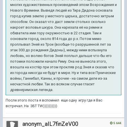
многих художественных произведений эпохи Возрождения и
Нового Времени. Выведя людей из Тира Дидона основала
город купив землю у местного царька, достаточно хитрым
способом. Он сказал что даст земли столько сколько
накроет воловья шкура. Она нарезала её на ремни и
обхватила ими гору окружностью в 22 стадия. Там и
основали город, около 814 года до р.х. Потом мимо
проплывал Эней из Трои (вообще-то разрушенной лет за
этак 300 до рождения Дидоны), между ними вспыхнула
любовь, но волею богов Эней поплыл дальше что-бы его
потомки положили начало Риму. Она не вынесла этого,
взошла на костёр при этом прокляв род Энея и сказав что
их города никогда не будут в мире. Ну и типа все Пунические
войны, Ганнибал, Канны, и прочее - на самом деле из-за
несчастной любви. Так во всяком случае гласит
древнеримская легенда.
После этого поста я вспомнил еще одну игру где я Вас
встречал. На ЗБТ TW))))))))))
anonym_aIL7finZeV00
5 644