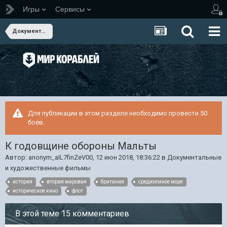
Игры
Сервисы
Документальные и художественные фильмы
Для публикации в этом разделе необходимо провести 50
боёв.
К годовщине обороны Мальты
Автор:
anonym_aIL7finZeV00
,
12 июн 2018, 18:36:22
в
Документальные
и художественные фильмы
история
вторая мировая
британия
средиземное море
историческое кино
флот
В этой теме 15 комментариев