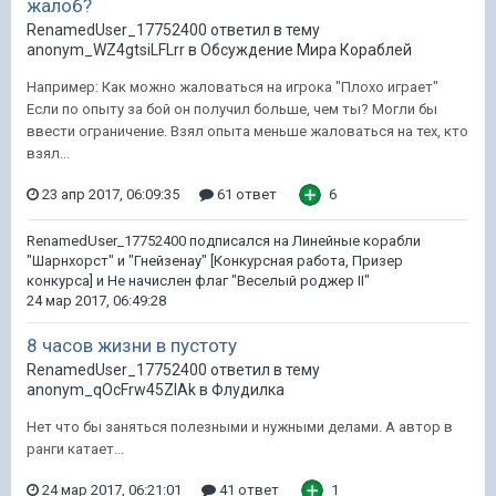
жалоб?
RenamedUser_17752400 ответил в тему
anonym_WZ4gtsiLFLrr в
Обсуждение Мира Кораблей
Например: Как можно жаловаться на игрока "Плохо играет"
Если по опыту за бой он получил больше, чем ты? Могли бы
ввести ограничение. Взял опыта меньше жаловаться на тех, кто
взял...
23 апр 2017, 06:09:35
61 ответ
6
RenamedUser_17752400
подписался на
Линейные корабли
"Шарнхорст" и "Гнейзенау" [Конкурсная работа, Призер
конкурса]
и
Не начислен флаг "Веселый роджер II"
24 мар 2017, 06:49:28
8 часов жизни в пустоту
RenamedUser_17752400 ответил в тему
anonym_qOcFrw45ZIAk в
Флудилка
Нет что бы заняться полезными и нужными делами. А автор в
ранги катает...
24 мар 2017, 06:21:01
41 ответ
1