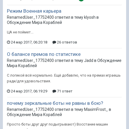
Режим Военная карьера
RenamedUser_17752400 ответил в тему klyosh в
Обсуждение Мира Кораблей
ЦА не поймет...
24 мар 2017, 06:20:18
26 ответов
О балансе премов по статистике
RenamedUser_17752400 ответил в тему Jadd в
Обсуждение
Мира Кораблей
С логикой всё нормально. Ещё добавлю, что на премах играешь
ради/для удовольствия.
24 мар 2017, 06:19:29
71 ответ
почему зеркальные боты не равны в бою?
RenamedUser_17752400 ответил в тему MaximFrost_ в
Обсуждение Мира Кораблей
Просто боты друг друг подыгрывают) Восстание машин