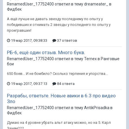
RenamedUser_17752400 ответил в тему dreameater_ в
Фидбек
А ещё лучше не давать звезду последнему по опыту у
победивших и отнимать 2 звезды у последнего по опыту у
проигравших!
19 мар 2017, 09:38:33
37 ответов
РБ-6, ещё один отзыв. Много букв.
RenamedUser_17752400 ответил в тему Ternex в
Ранговые
бои
650 боев... И не бомбило? Сколько терпения и упорства...
19 мар 2017, 09:37:13
84 ответа
Разрабы, ответьте. Новые авики в 6.3 про видео
Зло
RenamedUser_17752400 ответил в тему AntikPrisadka в
Фидбек
Думаю на 4 уровне убрать альт атаку можно, но на 5. Карл
Зачем???