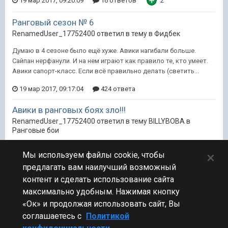
19 мар 2017, 09:20:09
16 ответов
2
Ранговый сезон № 6
RenamedUser_17752400 ответил в тему в
Фидбек
Думаю в 4 сезоне было ещё хуже. Авики нагибали больше.
Сайпан нерфанули. И на нем играют как правило те, кто умеет.
Авики сапорт-класс. Если всё правильно делать (светить...
19 мар 2017, 09:17:04
424 ответа
Авики в ранговых боях зло!!!
RenamedUser_17752400 ответил в тему BILLYBOBA в
Ранговые бои
Вывод ТС: Авики-это зло в чистом виде. Даёшь Крестовый
×
Мы используем файлы cookie, чтобы
поход против авиков! P.S. "Кошка бросила котят это Эссекс
предлагать вам наилучший возможный
виноват."
контент и сделать использование сайта
19 мар 2017, 09:08:32
150 ответов
максимально удобным. Нажимая кнопку
«Ок» и продолжая использовать сайт, Вы
соглашаетесь с
Политикой