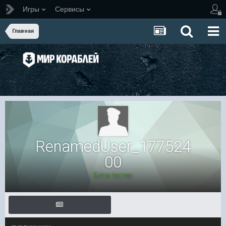
Игры
Сервисы
Главная
RenamedUser_177524
00
Бета-тестер