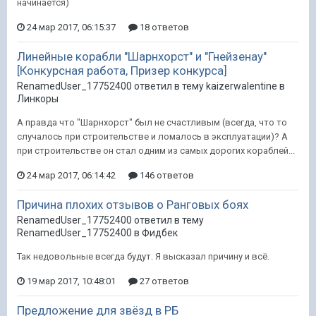
начинается)
24 мар 2017, 06:15:37
18 ответов
Линейные корабли "Шарнхорст" и "Гнейзенау"
[Конкурсная работа, Призер конкурса]
RenamedUser_17752400 ответил в тему kaizerwalentine в
Линкоры
А правда что "Шарнхорст" был не счастливым (всегда, что то
случалось при строительстве и ломалось в эксплуатации)? А
при строительстве он стал одним из самых дорогих кораблей...
24 мар 2017, 06:14:42
146 ответов
Причина плохих отзывов о Ранговых боях
RenamedUser_17752400 ответил в тему
RenamedUser_17752400 в
Фидбек
Так недовольные всегда будут. Я высказал причину и всё.
19 мар 2017, 10:48:01
27 ответов
Предложение для звёзд в РБ