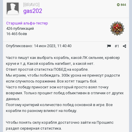
[BRAVO]
844
gas202
Старший альфа-тестер
426 публикаций
16 465 боёв
Опубликовано:
14 июн 2023, 11:40:40
#1
Часто пишут как выбрать корабль, какой ЛК сильнее, крейсер
круче и т.д. Какой корабль нагибает, а какой нет.
Ответ простой статистка ПОБЕД на корабле.
Мы играем, чтобы побеждать. 300к урона не принесут радости
если случилось поражение. Все хотят тащить бой.
Часто победу приносит эсм который просто взял точку
вовремя. Только процент побед объективен в отличии от других
данных.
Поэтому критерий количество побед основной в игре. Все
корабли по разному влияют на победу.
Чтобы понять силу корабля достаточно зайти на Прошипс
раздел серверная статистика.