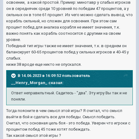
освоении, а какой простой. Пример: минотавр у слабых игроков
он в середнячек среди 10 уровней по победам 47 процентов, а у
сильных он в топе 61 процент. Из чего можно сделать вывод, что
корабль сильный, но сложен для освоения. При этом сам
процент побед для анализа корабля не имеет значения, т.к.
важно понять как корабль соотносится с другими на своем
уровне.
Победный тип игры также не имеет значения, т.к. в среднем он
балансирует 60-65 процентов побед у сильных игроков и 40-45 у
слабых.
ниже 38 вроде еще никто не опускался.
В 14.06.2023 в 16:09:52 пользователь
__Henry_Morgan_
сказал:
Ответ неправильтный. Садитесь - "два". Эту игру Вы так и не
поняли.
Тогда поясните в чем смысл этой игры? Я считал, что смысл
выйти в бой и сделать все для победы. Смысл победить.
Считал, что основная цель боя - это победа. Уверен что игроки с
процентом побед 45 тоже хотят побеждать.
Так какой смысл этой игры ?