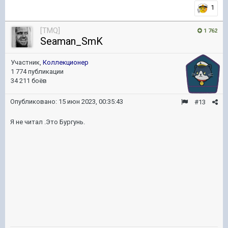
1
[TMQ]
1 762
Seaman_SmK
Участник,
Коллекционер
1 774 публикации
34 211 боёв
Опубликовано:
15 июн 2023, 00:35:43
#13
Я не читал .Это Бургунь.