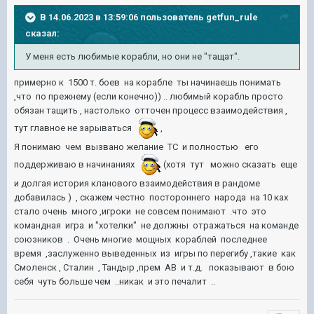
В 14.06.2023 в 13:59:06 пользователь
getfun_rule
сказал:
У меня есть любимые корабли, но они не "тащат".
примерно к 1500 т. боев на корабле ты начинаешь понимать
,что по прежнему (если конечно)) .. любимый корабль просто
обязан тащить , настолько отточен процесс взаимодействия ,
тут главное не зарываться
,
Я понимаю чем вызвано желание ТС и полностью его
поддерживаю в начинаниях
(хотя тут можно сказать еще
и долгая история кланового взаимодействия в рандоме
добавилась ) , скажем честно постороннего народа на 10 ках
стало очень много ,игроки не совсем понимают .что это
командная игра и "хотелки" не должны отражаться на команде
союзников . Очень многие мощных кораблей последнее
время ,заслуженно выведенных из игры по перегибу ,такие как
Смоленск , Сталин , Тандыр ,прем АВ и т.д. показывают в бою
себя чуть больше чем ..никак и это печалит ..