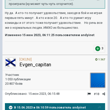
проиграла (ну может чуть-чуть огорчится).
Ну да. А кто-то получает удовольствие, заходя в бой и не играя
первые пять минут. А кто и все 20. А кто-то руинит игру
команды и от этого тоже получает удовольствие. Но речь все
же о нормальных людях. ИМХО их большинство.
Изменено
15 июн 2023, 06:11:25
пользователем andyinet
3
[OKUNI]
1 367
Evgen_capitan
Участник
1 053 публикации
20 807 боёв
Опубликовано:
15 июн 2023, 06:15:48
#18
В 15.06.2023 в 06:10:59 пользователь
andyinet