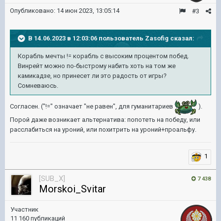
Опубликовано:
14 июн 2023, 13:05:14
#3
В 14.06.2023 в 12:03:06 пользователь
Zasofig
сказал:
Корабль мечты != корабль с высоким процентом побед.
Винрейт можно по-быстрому набить хоть на том же
камикадзе, но принесет ли это радость от игры?
Сомневаюсь.
Согласен. ("!=" означает "не равен", для гуманитариев
).
Порой даже возникает альтернатива: попотеть на победу, или
расслабиться на уроний, или похитрить на уроний+проальфу.
1
[SUB_X]
7 438
Morskoi_Svitar
Участник
11 160 публикаций