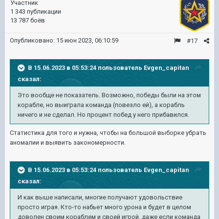
Участник
1 343 публикации
13 787 боёв
Опубликовано:
15 июн 2023, 06:10:59
#17
В 15.06.2023 в 05:53:24 пользователь
Evgen_capitan
сказал:
Это вообще не показатель. Возможно, победы были на этом
корабле, но выиграла команда (повезло ей), а корабль
ничего и не сделал. Но процент побед у него прибавился.
Статистика для того и нужна, чтобы на большой выборке убрать
аномалии и выявить закономерности.
В 15.06.2023 в 05:53:24 пользователь
Evgen_capitan
сказал:
И как выше написали, многие получают удовольствие
просто играя. Кто-то набьет много урона и будет в целом
доволен своим кораблем и своей игрой, даже если команда