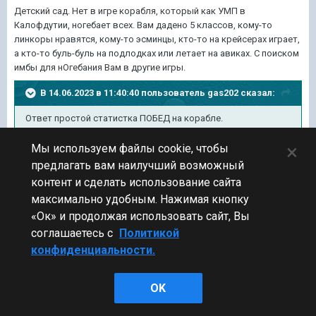
Детский сад. Нет в игре корабля, который как УМП в
Калофдутии, ногебает всех. Вам дадено 5 классов, кому-то
линкоры нравятся, кому-то эсминцы, кто-то на крейсерах играет,
а кто-то буль-буль на подлодках или летает на авиках. С поиском
имбы для нОгебания Вам в другие игры.
В 14.06.2023 в 11:40:40 пользователь
gas202
сказал:
Ответ простой статистка ПОБЕД на корабле.
×
Мы используем файлы cookie, чтобы
предлагать вам наилучший возможный
контент и сделать использование сайта
максимально удобным. Нажимая кнопку
«Ок» и продолжая использовать сайт, Вы
соглашаетесь с
Политикой
конфиденциальности.
OK