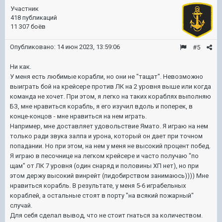
Участник
418 публикаций
11 307 боёв
Опубликовано:
14 июн 2023, 13:59:06
#5
Ни как.
У меня есть любимые корабли, но они не "тащат". Невозможно
выиграть бой на крейсере против ЛК на 2 уровня выше или когда
команда не хочет. При этом, я легко на таких кораблях выполняю
БЗ, мне нравиться корабль, я его изучил вдоль и поперек, в
конце-концов - мне нравиться на нем играть.
Например, мне доставляет удовольствие Ямато. Я играю на нем
только ради звука залпа и урона, который он дает при точном
попадании. Но при этом, на нем у меня не высокий процент побед.
Я играю в песочнице на легком крейсере и часто получаю "по
щам" от ЛК 7 уровня (один снаряд и половины ХП нет), но при
этом держу высокий винрейт (пидобирством занимаюсь)))) Мне
нравиться корабль. В результате, у меня 5-6 играбельных
кораблей, а остальные стоят в порту "на всякий пожарный"
случай.
Для себя сделал вывод, что не стоит гнаться за количеством.