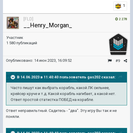
1
[FLD]
2 278
__Henry_Morgan_
Участник
1 580 публикаций
Опубликовано:
14 июн 2023, 16:09:52
#9
В 14.06.2023 в 11:40:40 пользователь
gas202
сказал:
Часто пишут как выбрать корабль, какой ЛК сильнее,
крейсер круче и т.д. Какой корабль нагибает, а какой нет.
Ответ простой статистка ПОБЕД на корабле.
Ответ неправильтный. Садитесь - "два". Эту игру Вы так и не
поняли.