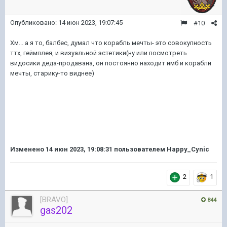
Опубликовано:
14 июн 2023, 19:07:45
#10
Хм... а я то, балбес, думал что корабль мечты- это совокупность
ттх, геймплея, и визуальной эстетики(ну или посмотреть
видосики деда-продавана, он постоянно находит имб и корабли
мечты, старику-то виднее)
Изменено
14 июн 2023, 19:08:31
пользователем Happy_Cynic
2
1
[BRAVO]
844
gas202