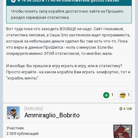
В 14.06.2023 в 11:40:40 пользователь
gas202
сказал:
Чтобы понять силу корабля достаточно зайти на Прошипс
раздел серверная статистика.
Вот туда пока что заходить ВООБЩЕ не надо. Сайт глюкавый,
статистика липовая, а Саша Зло хаотически ищет программиста,
который за небольшие деньги сделал бы там хоть что-то. Пока
что веры в данные ПроШипса - ноль с минусом. Если Вы
оперируете именно ЭТОЙ статистикой, то мне Вас жаль.
И вообще: Вы пришли в игру играть в игру, или в статистику?
Просто играйте - на каком корабле Вам играть комфортно, тот и
"корабль мечты".
1
1
[MAHAN]
4 108
Ammiraglio_Bobrito
Участник
2 039 публикаций