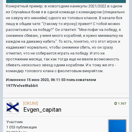
Конкретный пример: в новогодние каникулы 2021/2022 в одном
из Случайных боев я в одной команде с командиром (специально
не озвучу его никнейм) одного из топовых кланов. В начале боя
пишу в общем чате: "(такому то игроку) привет! С тобой можно
рассчитывать на победу?" Он ответил: "Мне пофиг на победу, я
снежинки сбиваю, у меня много кораблей, и нужно минималку на
каждом на дамажку набить". То есть, понятно, что этот игрок и
надамажит нормально, чтобы снежинки сбить, но он сразу
отметил, что не собирается играть на победу. И это на
протяжении месяца, так как тогда еще не ввели возможность
сбивать несколько звезд одним кораблем. И к тому же это -
командир топового клана с фиолетовым винрейтом.
Изменено
15 июн 2023, 06:11:03
пользователем
1977VelvetRabbit
[OKUNI]
1 367
Evgen_capitan
Участник
1 053 публикации