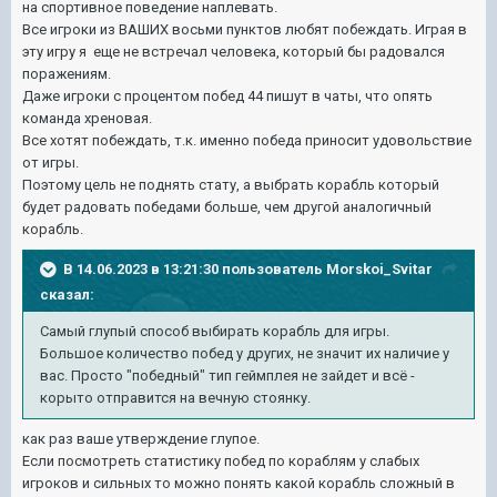
на спортивное поведение наплевать.
Все игроки из ВАШИХ восьми пунктов любят побеждать. Играя в
эту игру я еще не встречал человека, который бы радовался
поражениям.
Даже игроки с процентом побед 44 пишут в чаты, что опять
команда хреновая.
Все хотят побеждать, т.к. именно победа приносит удовольствие
от игры.
Поэтому цель не поднять стату, а выбрать корабль который
будет радовать победами больше, чем другой аналогичный
корабль.
В 14.06.2023 в 13:21:30 пользователь
Morskoi_Svitar
сказал:
Самый глупый способ выбирать корабль для игры.
Большое количество побед у других, не значит их наличие у
вас. Просто "победный" тип геймплея не зайдет и всё -
корыто отправится на вечную стоянку.
как раз ваше утверждение глупое.
Если посмотреть статистику побед по кораблям у слабых
игроков и сильных то можно понять какой корабль сложный в