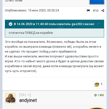
20 807 боёв
Опубликовано:
15 июн 2023, 05:53:24
#16
В 14.06.2023 в 11:40:40 пользователь
gas202
сказал:
статистка ПОБЕД на
корабле
Это вообще не показатель. Возможно, победы были на этом
корабле, но выиграла команда (повезло ей), а корабль ничего и
не сделал. Но процент побед у него прибавился.
И как выше написали, многие получают удовольствие просто
играя. Кто-то набьет много урона и будет в целом доволен своим
кораблем и своей игрой, даже если команда проиграла (ну может
чуть-чуть огорчится).
1
[TR1-1]
1 803
andyinet