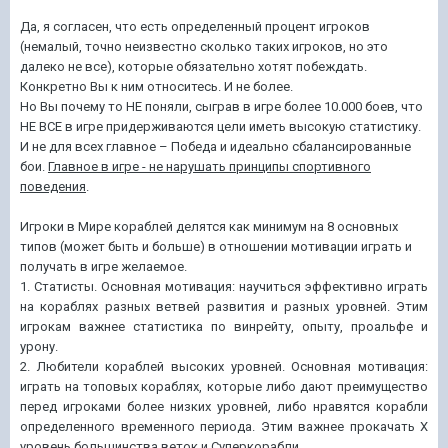
Да, я согласен, что есть определенный процент игроков
(немалый, точно неизвестно сколько таких игроков, но это
далеко не все), которые обязательно хотят побеждать.
Конкретно Вы к ним относитесь. И не более.
Но Вы почему то НЕ поняли, сыграв в игре более 10.000 боев, что
НЕ ВСЕ
в игре придерживаются цели иметь высокую статистику.
И не для всех главное – Победа и идеально сбалансированные
бои.
Главное в игре - не нарушать принципы спортивного
поведения
.
Игроки в Мире кораблей делятся как минимум на 8 основных
типов (может быть и больше) в отношении мотивации играть и
получать в игре желаемое.
1. Статисты. Основная мотивация: научиться эффективно играть
на кораблях разных ветвей развития и разных уровней. Этим
игрокам важнее статистика по винрейту, опыту, проальфе и
урону.
2. Любители кораблей высоких уровней. Основная мотивация:
играть на топовых кораблях, которые либо дают преимущество
перед игроками более низких уровней, либо нравятся корабли
определенного временного периода. Этим важнее прокачать X
уровень большинства веток и Суперкорабли.