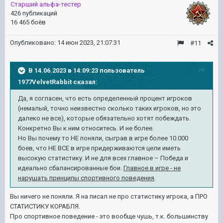
Старший альфа-тестер
426 публикаций
16 465 боёв
Опубликовано:
14 июн 2023, 21:07:31
#11
В 14.06.2023 в 14:09:23 пользователь
1977VelvetRabbit
сказал:
Да, я согласен, что есть определенный процент игроков
(немалый, точно неизвестно сколько таких игроков, но это
далеко не все), которые обязательно хотят побеждать.
Конкретно Вы к ним относитесь. И не более.
Но Вы почему то НЕ поняли, сыграв в игре более 10.000
боев, что НЕ ВСЕ
в игре придерживаются цели иметь
высокую статистику. И не для всех главное – Победа и
идеально сбалансированные бои.
Главное в игре - не
нарушать принципы спортивного поведения
.
Вы ничего не поняли. Я на писал не про статистику игрока, а ПРО
СТАТИСТИКУ КОРАБЛЯ.
Про спортивное поведение - это вообще чушь, т.к. большинству