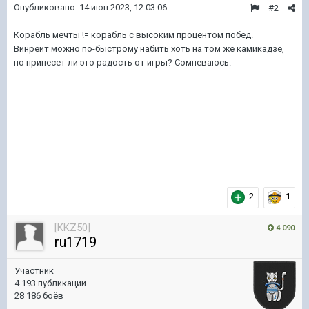
Опубликовано:
14 июн 2023, 12:03:06
#2
Корабль мечты != корабль с высоким процентом побед.
Винрейт можно по-быстрому набить хоть на том же камикадзе,
но принесет ли это радость от игры? Сомневаюсь.
2
1
[KKZ50]
4 090
ru1719
Участник
4 193 публикации
28 186 боёв