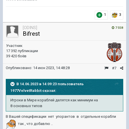
1
3
[ODINS]
7 558
Bifrest
Участник
17 392 публикации
39 420 боёв
Опубликовано:
14 июн 2023, 14:48:28
#7
В 14.06.2023 в 14:09:23 пользователь
1977VelvetRabbit
сказал:
Игроки в Мире кораблей делятся как минимум на
8 основных типов
В Вашей спецификации нет упорантов в отдельные корабли
так , что добавлю ..