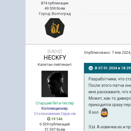
874 публикации
49 559 боёв
Город
:
Волгоград
[RADI0]
Опубликовано:
7 янв 2024,
HECKFY
Капитан-лейтенант
В 07.01.2024 в 18:
Разработчики, что ст
После этого патча он
мне расскажите, что 
Может, как-то дивер
Старший бета-тестер
приходится сразу пер
Коллекционер
Я зол
Столкновение Серв-ов
19 146
6 539 публикаций
З.Ы. А новички их и 
51 397 боёв