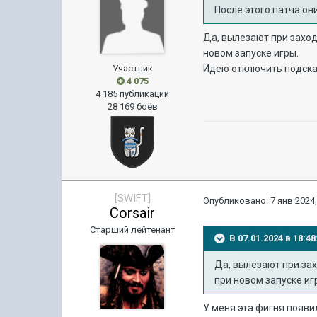
После этого патча он
Да, вылезают при заходе
новом запуске игры.
Участник
Идею отключить подсказ
4 075
4 185 публикаций
28 169 боёв
[SWIFT]
Опубликовано:
7 янв 2024,
Corsair
Старший лейтенант
В 07.01.2024 в 18:
Да, вылезают при зах
при новом запуске иг
У меня эта фигня появи