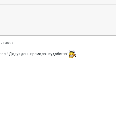
 21:35:27
лось! Дадут день према,за неудобства!