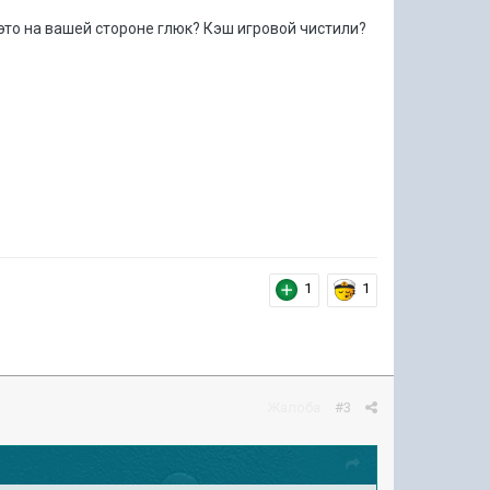
это на вашей стороне глюк? Кэш игровой чистили?
1
1
Жалоба
#3