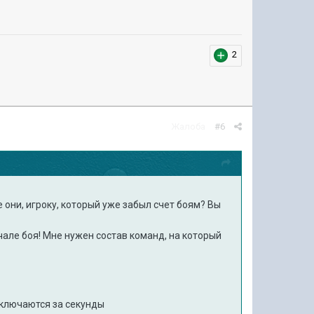
2
Жалоба
#6
е они, игроку, который уже забыл счет боям? Вы
але боя! Мне нужен состав команд, на который
еключаются за секунды