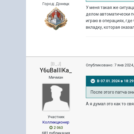
Город
:
Донецк
У меня такая же ситуац
делом автоматически пе
играю в операциях, где
вкладку, которая оказ
[B_J]
Опубликовано:
7 янв 2024,
Y6uBaIIIKa_
Мичман
В 07.01.2024 в 18:
После этого патча он
А я думал это как то св
Участник
Коллекционер
2 063
681 публикация