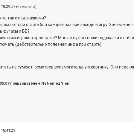
 18:29:57
(изменено)
о не так с подсказками?
вылезают при старте боя каждый раз при заходе в игру. Зачем мне о
ть фугасы и ББ?
икацию игроков проведете? Мне не нужны ваши подсказки в начал
лючать (действительно полезная инфа при старте).
очитать не сумеют, осмотрев вспомогательную картинку. Они перек
:35:07
пользователем NeNemezNien
 18:41:29