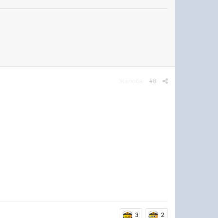
Жалоба
#8
3
2