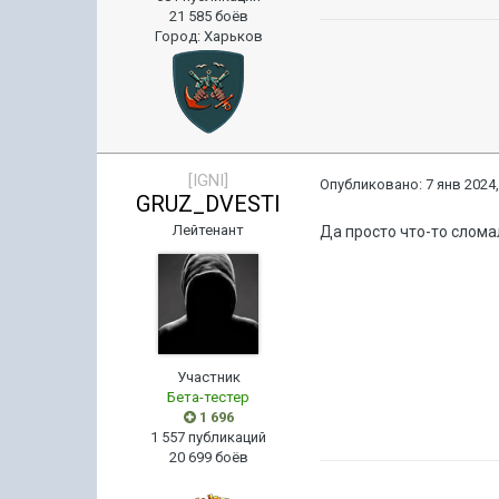
21 585 боёв
Город
:
Харьков
[IGNI]
Опубликовано:
7 янв 2024,
GRUZ_DVESTI
Лейтенант
Да просто что-то слома
Участник
Бета-тестер
1 696
1 557 публикаций
20 699 боёв