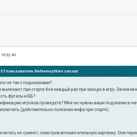
 19:32:49
29:57 пользователь
NeNemezNien
сказал:
ало не так с подсказками?
и вылезают при старте боя каждый раз при заходе в игру. Зачем мн
есть фугасы и ББ?
сификацию игроков проведете? Мне не нужны ваши подсказки в нач
еключать (действительно полезная инфа при старте).
прочитать не сумеют, осмотрев вспомогательную картинку. Они пер