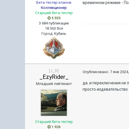
Бета-тестер кланов
временном режиме - По
Коллекционер
Старший бета-тестер
5 553
3 684 публикации
18 363 боя
Город
:
Кубань
[J_R]
Опубликовано:
7 янв 2024,
_EzyRider_
да. и переключения не
Младший лейтенант
просто издевательство
Старший бета-тестер
1 926