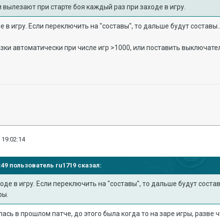
и вылезают при старте боя каждый раз при заходе в игру.
 в игру. Если переключить на "составы", то дальше будут составы.
ки автоматически при числе игр >1000, или поставить выключател
 19:02:14
48:49 пользователь
ru1719
сказал:
оде в игру. Если переключить на "составы", то дальше будут состав
ры.
лась в прошлом патче, до этого была когда то на заре игры, разве