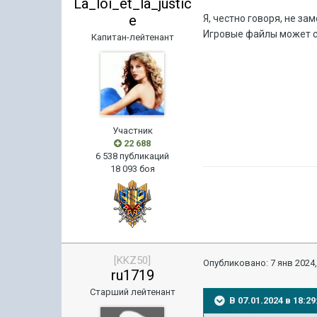
La_loi_et_la_justic
e
Я, честно говоря, не з
Игровые файлы может ст
Капитан-лейтенант
Участник
22 688
6 538 публикаций
18 093 боя
[KKZ50]
Опубликовано:
7 янв 2024,
ru1719
Старший лейтенант
В 07.01.2024 в 18: