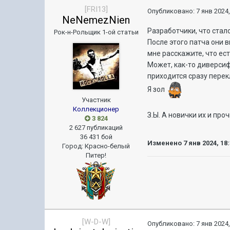
[FRI13]
Опубликовано:
7 янв 2024,
NeNemezNien
Разработчики, что стал
Рок-н-Рольщик 1-ой статьи
После этого патча они 
мне расскажите, что ес
Может, как-то диверсиф
приходится сразу перек
Я зол
Участник
Коллекционер
З.Ы. А новички их и пр
3 824
2 627 публикаций
36 431 бой
Изменено
7 янв 2024, 18
Город
:
Красно-белый
Питер!
[W-D-W]
Опубликовано:
7 янв 2024,