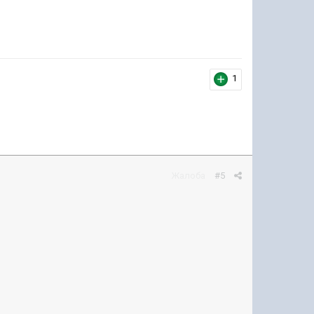
1
Жалоба
#5