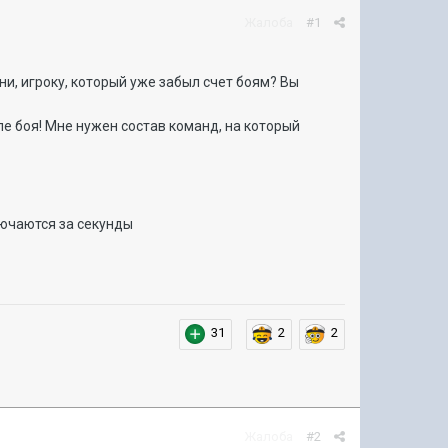
Жалоба
#1
ни, игроку, который уже забыл счет боям? Вы
е боя! Мне нужен состав команд, на который
лючаются за секунды
31
2
2
Жалоба
#2