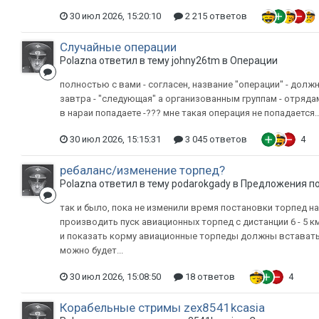
30 июл 2026, 15:20:10
2 215 ответов
Случайные операции
Polazna ответил в тему johny26tm в
Операции
полностью с вами - согласен, название "операции" - должн
завтра - "следующая" а организованным группам - отряда
в нараи попадаете -??? мне такая операция не попадается..
30 июл 2026, 15:15:31
3 045 ответов
4
ребаланс/изменение торпед?
Polazna ответил в тему podarokgady в
Предложения по
так и было, пока не изменили время постановки торпед на
производить пуск авиационных торпед с дистанции 6 - 5 км
и показать корму авиационные торпеды должны вставать н
можно будет...
30 июл 2026, 15:08:50
18 ответов
4
Корабельные стримы zex8541kcasia