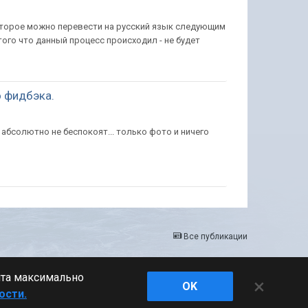
торое можно перевести на русский язык следующим
того что данный процесс происходил - не будет
 фидбэка.
, абсолютно не беспокоят... только фото и ничего
Все публикации
йта максимально
×
Powered by Invision Community
OK
ости.