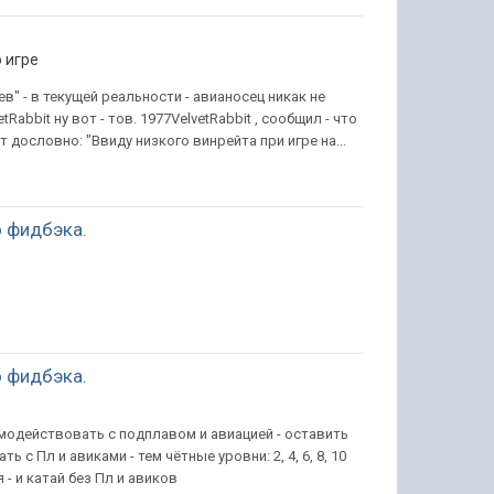
 игре
в" - в текущей реальности - авианосец никак не
abbit ну вот - тов. 1977VelvetRabbit , сообщил - что
 дословно: "Ввиду низкого винрейта при игре на...
 фидбэка.
 фидбэка.
модействовать с подплавом и авиацией - оставить
ь с Пл и авиками - тем чётные уровни: 2, 4, 6, 8, 10
- и катай без Пл и авиков