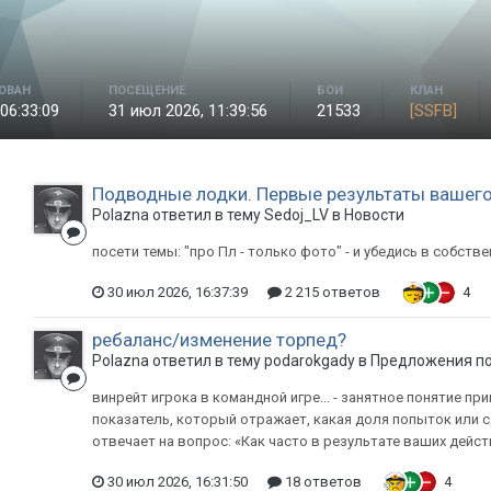
ОВАН
ПОСЕЩЕНИЕ
БОИ
КЛАН
06:33:09
31 июл 2026, 11:39:56
21533
[SSFB]
Подводные лодки. Первые результаты вашего
Polazna ответил в тему Sedoj_LV в
Новости
посети темы: "про Пл - только фото" - и убедись в собств
30 июл 2026, 16:37:39
2 215 ответов
4
ребаланс/изменение торпед?
Polazna ответил в тему podarokgady в
Предложения по
винрейт игрока в командной игре... - занятное понятие прим
показатель, который отражает, какая доля попыток или 
отвечает на вопрос: «Как часто в результате ваших дейст
30 июл 2026, 16:31:50
18 ответов
4