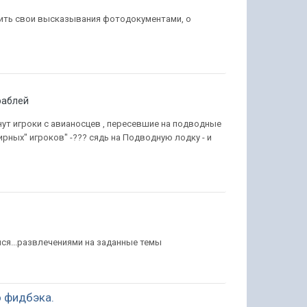
дить свои высказывания фотодокументами, о
раблей
нут игроки с авианосцев , пересевшие на подводные
рнирных" игроков" -??? сядь на Подводную лодку - и
мся...развлечениями на заданные темы
 фидбэка.