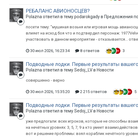
РЕБАЛАНС АВИОНОСЦЕВ?
Polazna ответил в тему podarokgady в
Предложения по
посети тему: "мушиная возьня или игровая мощь авианосце
влияет на исход боя что и подтвердил персонаж: 1977VelvetR
участвовать в данном мероприятии - отказывается... ответ
30 июл 2026, 16:23:34
8 ответов
3
Подводные лодки. Первые результаты вашего
Polazna ответил в тему Sedoj_LV в
Новости
совершенно - верно
30 июл 2026, 15:35:20
2 215 ответов
5
Подводные лодки. Первые результаты вашего
Polazna ответил в тему Sedoj_LV в
Новости
уже предлогали: всех игроков, которые не способны взаи
на нечётных уровнях: 3, 5, 7, 9 а кто умеет взаимодействоват
вот и решение проблемы: взял кораблик нечётного уровня 