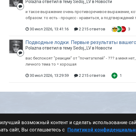
Polazna ответил в тему Sedoj_LV в
Новости
и такое выражение очень противоречивое выражение, ко
образом: то есть - процесс - нравиться, а подтверждений 
30 июл 2026, 13:41:16
2 215 ответов
3
Подводные лодки. Первые результаты вашего
Polazna ответил в тему Sedoj_LV в
Новости
вас беспокоят "реакции" от "почитателей" - ??? а меня нет
личного тема то = хорошая
30 июл 2026, 13:29:59
2 215 ответов
1
Стиль
аилучший возможный контент и сделать использование са
ать сайт, Вы соглашаетесь с
Политикой конфиденциальн