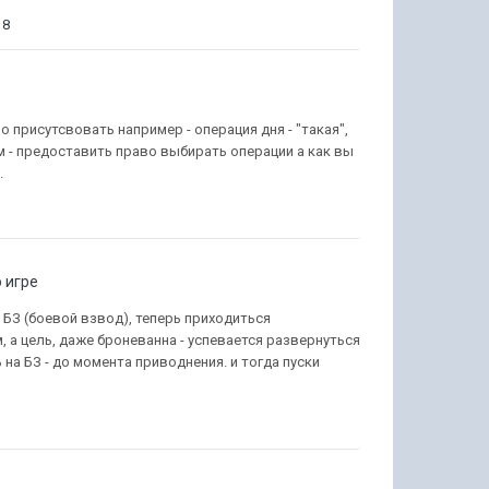
8
о присутсвовать например - операция дня - "такая",
м - предоставить право выбирать операции а как вы
.
 игре
 БЗ (боевой взвод), теперь приходиться
, а цель, даже броневанна - успевается развернуться
а БЗ - до момента приводнения. и тогда пуски