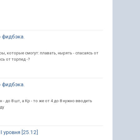
 фидбэка.
ры, которые смогут: плавать, нырять - спасаясь от
сь от торпед -?
 фидбэка.
 - до 8 шт, а Кр - то же от 4 до 8 нужно вводить
нду
 уровня [25.12]