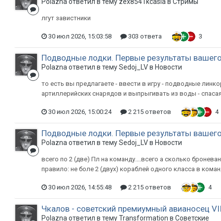
Polazna ответил в тему zex8541kcasia в
Стримы
лгут завистники
30 июл 2026, 15:03:58
303 ответа
3
Подводные лодки. Первые результаты вашего
Polazna ответил в тему Sedoj_LV в
Новости
то есть вы предлагаете - ввести в игру - подводные линко
артиллерийских снарядов и выпрыгивать из воды - спасая
30 июл 2026, 15:00:24
2 215 ответов
4
Подводные лодки. Первые результаты вашего
Polazna ответил в тему Sedoj_LV в
Новости
всего по 2 (две) Пл на команду....всего а сколько броневанн
правило: не боле 2 (двух) кораблей одного класса в кома
30 июл 2026, 14:55:48
2 215 ответов
4
Чкалов - советский премиумный авианосец VIII
Polazna ответил в тему Transformation в
Советские