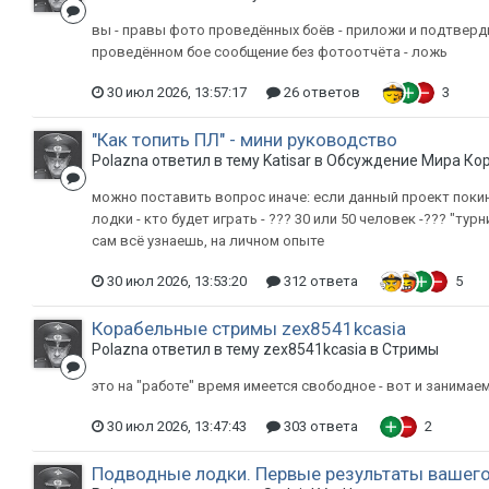
вы - правы фото проведённых боёв - приложи и подтвер
проведённом бое сообщение без фотоотчёта - ложь
30 июл 2026, 13:57:17
26 ответов
3
"Как топить ПЛ" - мини руководство
Polazna ответил в тему Katisar в
Обсуждение Мира Ко
можно поставить вопрос иначе: если данный проект поки
лодки - кто будет играть - ??? 30 или 50 человек -??? "ту
сам всё узнаешь, на личном опыте
30 июл 2026, 13:53:20
312 ответа
5
Корабельные стримы zex8541kcasia
Polazna ответил в тему zex8541kcasia в
Стримы
это на "работе" время имеется свободное - вот и занимае
30 июл 2026, 13:47:43
303 ответа
2
Подводные лодки. Первые результаты вашего