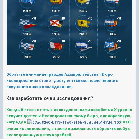
Обратите внимание: раздел Адмиралтейства «Бюро
исследований» станет доступен только после первого
получения очков исследования.
Как заработать очки исследования?
Каждый игрок c пятью исследованными кораблями X уровня
получит доступ к Исследовательскому бюро, единоразовую
награду в
10 000
очков исследования, а также возможность сбросить любую
исследованную ветку кораблей.