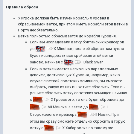
Правила сброса
У игрока должен быть изучен корабль X уровня в
сбрасываемой ветке, при этом иметь корабли этой ветки в
Порту необязательно.
Ветка полностью сбрасывается до корабля I уровня.
Если вы исследовали ветку британских крейсеров
до
X Minotaur
, после её сброса вам нужно
будет исследовать все крейсеры этой ветки
заново, начиная с
I Black Swan
.
Если в ветке имеется несколько параллельных
цепочек, достигающих X уровня, например, как в
случае с веткой советских эсминцев, вы сможете
выбрать, какую из них вы хотите сбросить. Если вы
решите сбросить ветку советских эсминцев начиная
с
X Грозового
, то она будет сброшена до
VII Минска
, а затем до
II
Сторожевого
и крейсера
II Новик
. При
этом вы сразу сможете отдельно сбросить вторую
ветку с
X Хабаровска
по такому же