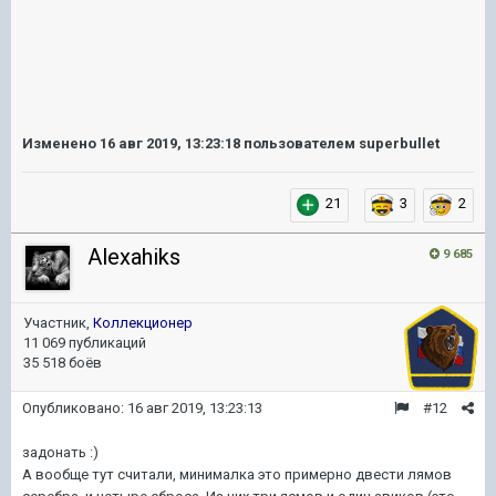
Изменено
16 авг 2019, 13:23:18
пользователем superbullet
21
3
2
Alexahiks
9 685
Участник,
Коллекционер
11 069 публикаций
35 518 боёв
Опубликовано:
16 авг 2019, 13:23:13
#12
задонать
:)
А вообще тут считали, минималка это примерно двести лямов