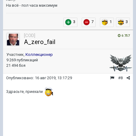
На всё - пол часа максимум
3
7
1
3
[COD]
6 757
A_zero_fail
Участник,
Коллекционер
9 269 публикаций
21 494 боя
Опубликовано:
16 авг 2019, 13:17:29
#8
Здрасьте, приехали