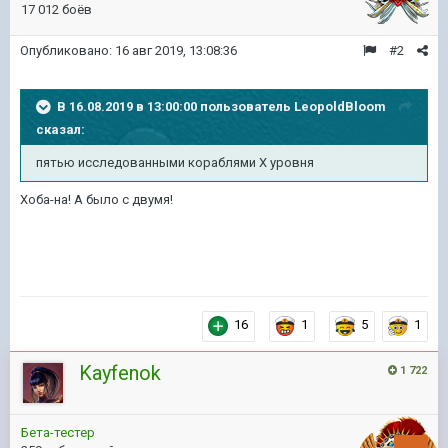
17 012 боёв
Опубликовано:
16 авг 2019, 13:08:36
#2
В 16.08.2019 в 13:00:00 пользователь
LeopoldBloom
сказал:
пятью исследованными кораблями X уровня
Хоба-на! А было с двумя!
16
1
5
1
Kayfenok
1 722
Бета-тестер