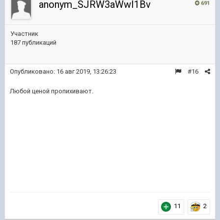
anonym_SJRW3aWwI1Bv
691
Участник
187 публикаций
Опубликовано:
16 авг 2019, 13:26:23
#16
Любой ценой пропихивают.
11
2