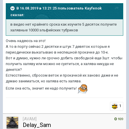
В 16.08.2019 в 13:21:25 пользователь
Kayfenok
сказал:
в видео нет крайнего срока как изучите 5 десяток получите
халявные 10000 эльфийских тубриков
Очень надеюсь на это!
А то в порту сейчас 2 десятки и штук 7 девяток которые я
периодически выкатываю в неспешной прокачке до 10-к.
Вот и думаю, нужно ли срочно добить свободкой еще 3шт. чтобы
получить халяву или можно не суетиться, а халява никуда не
денется?
Естесственно, сбросом веток и прокачкой их заново даже и не
думаю заниматься, но халява есть халява.
Если она есть, значит ее надо получить!
1
[AVAM]
920
Delay_Sam