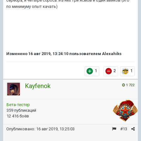
серебра, и четыре сброса. Из них три ясмов и один авиков (это
по минимуму опыт качать)
Изменено
16 авг 2019, 13:24:10
пользователем Alexahiks
1
2
1
Kayfenok
1 722
Бета-тестер
359 публикаций
12 416 боёв
Опубликовано:
16 авг 2019, 13:25:03
#13