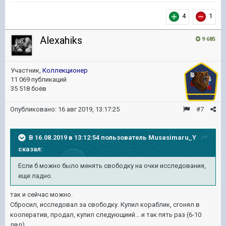
4
1
Alexahiks
9 685
Участник,
Коллекционер
11 069 публикаций
35 518 боёв
Опубликовано:
16 авг 2019, 13:17:25
#7
В 16.08.2019 в 13:12:54 пользователь
Musasimaru_Y
сказал:
Если б можно было менять свободку на очки исследования,
еще ладно.
так и сейчас можно.
Сбросил, исследовал за свободку. Купил кораблик, сгонял в
кооператив, продал, купил следующиий... и так пять раз (6-10
лвл).