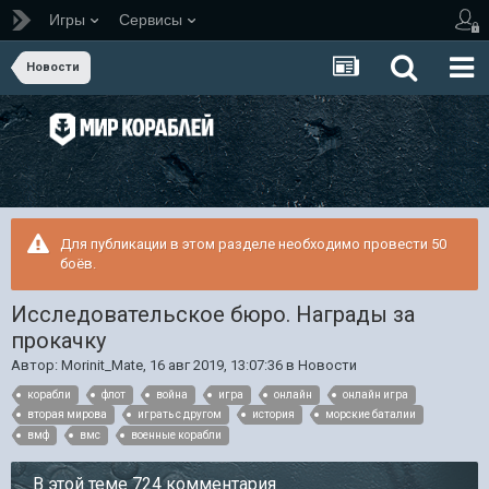
Игры
Сервисы
Новости
Для публикации в этом разделе необходимо провести 50
боёв.
Исследовательское бюро. Награды за
прокачку
Автор:
Morinit_Mate
,
16 авг 2019, 13:07:36
в
Новости
корабли
флот
война
игра
онлайн
онлайн игра
вторая мирова
играть с другом
история
морские баталии
вмф
вмс
военные корабли
В этой теме 724 комментария