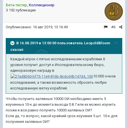
Бета-тестер
,
Коллекционер
3 192 публикации
Опубликовано:
16 авг 2019, 13:16:49
#6
В 16.08.2019 в 13:00:00 пользователь
LeopoldBloom
сказал:
Каждый игрок c пятью исследованными кораблями X
уровня получит доступ к Исследовательскому бюро,
единоразовую награду в
10 000 очков
исследования, а также возможность сбросить любую
исследованную ветку кораблей.
Чтобы получить халявные 10000 ОИ необходимо иметь 5
изученных 10-к до момента выхода 0.8.7 или их можно изучить
позже и все равно получить 10000 халявных ОИ?
Если да, то вопрос, какой крайний срок изучения 5 шт. 10-к для
получения халявных ОИ?