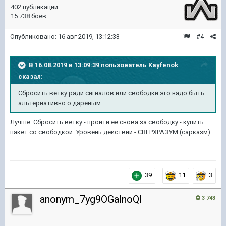
402 публикации
15 738 боёв
Опубликовано:
16 авг 2019, 13:12:33
#4
В 16.08.2019 в 13:09:39 пользователь
Kayfenok
сказал:
Сбросить ветку ради сигналов или свободки это надо быть
альтернативно о дареным
Лучше. Сбросить ветку - пройти её снова за свободку - купить
пакет со свободкой. Уровень действий - СВЕРХРАЗУМ (сарказм).
39
11
3
anonym_7yg9OGalnoQI
3 743