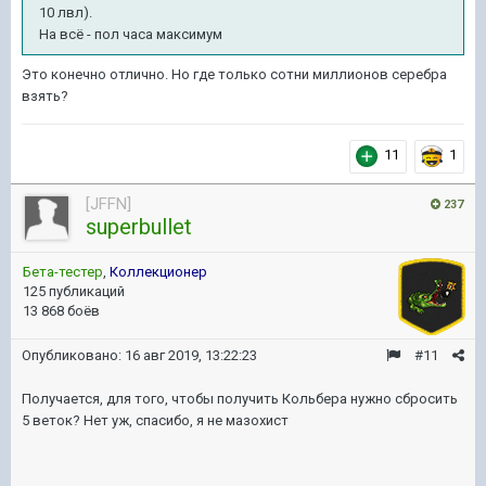
10 лвл).
На всё - пол часа максимум
Это конечно отлично. Но где только сотни миллионов серебра
взять?
11
1
[JFFN]
237
superbullet
Бета-тестер
,
Коллекционер
125 публикаций
13 868 боёв
Опубликовано:
16 авг 2019, 13:22:23
#11
Получается, для того, чтобы получить Кольбера нужно сбросить
5 веток? Нет уж, спасибо, я не мазохист