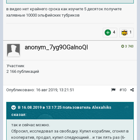
в видео нет крайнего срока как изучите 5 десяток получите
халявные 10000 эльфийских тубриков
4
1
anonym_7yg9OGalnoQI
3 743
Участник
2 166 публикаций
Опубликовано:
16 авг 2019, 13:21:51
#10
В 16.08.2019 в 13:17:25 пользователь
Alexahiks
сказал:
так и сейчас можно.
Сбросил, исследовал за свободку. Купил кораблик, сгонял в
кооператив, продал, купил следующиий... и так пять раз (6-