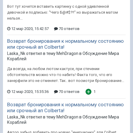
Вот тут хочется вставить картинку с одной удивленной
девочкой и подписью: "Чего Б@#$?!!" но выражаться матом
нельзя...
12 мар 2020, 15:42:57
70 ответов
Возврат бронирования к нормальному состоянию
или срочный ап Colberta!
Laska_Nk ответил в тему MehDragon в
Обсуждение Мира
Кораблей
Да всегда, на любом лютом кактусе, при стечении
обстоятельств можно что-то набить! Факта того, что его
занерфили это не отменяет. Так.. вот посмотри бронирование...
12 мар 2020, 15:35:36
70 ответов
1
Возврат бронирования к нормальному состоянию
или срочный ап Colberta!
Laska_Nk ответил в тему MehDragon в
Обсуждение Мира
Кораблей
Автор забыл добавить про новую "инерционку" для Сolbert...