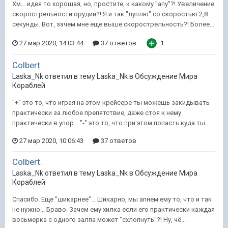
Хм... идея то хорошая, но, простите, к какому "апу"?! Увеличение
скорострельности орудий?! Я и так "луплю" со скоростью 2,8
секунды. Вот, зачем мне еще выше скорострельность?! Более...
27 мар 2020, 14:03:44
37 ответов
1
Сolbert.
Laska_Nk ответил в тему Laska_Nk в
Обсуждение Мира
Кораблей
"+" это то, что играя на этом крейсере ты можешь закидывать
практически за любое препятствие, даже стоя к нему
практически в упор... "-" это то, что при этом попасть куда ты...
27 мар 2020, 10:06:43
37 ответов
Сolbert.
Laska_Nk ответил в тему Laska_Nk в
Обсуждение Мира
Кораблей
Спасибо. Еще "шикарнее"... Шикарно, мы апнем ему то, что и так
не нужно... Браво. Зачем ему хилка если его практически каждая
восьмерка с одного залпа может "схлопнуть"?! Ну, чё...