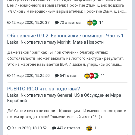
Без Инерционного взрывателя: Пробитие 21мм, шанс поджога
7% С новым инерционным взрывателем: Пробитие 26мм, шанс...
12 мар 2020, 15:20:37
70 ответов
14
Обновление 0.9.2: Европейские эсминцы. Часть 1
Laska_Nk ответил в тему Morinit_Mate в
Новости
Даже такой "рак" как Ты, при стечении благоприятных
обстоятельств, может выжать из лютого кактуса - результат.
Это на жаргоне называется ВБР. И даже я, упершись рогами...
11 мар 2020, 15:25:50
541 ответ
11
PUERTO RICO что за подстава?
Laska_Nk ответил в тему General_US в
Обсуждение Мира
Кораблей
Да! С этим никто не спорит. Красавциы... И именно на контрасте
с этим проходит такой "замечетельный ивент" ! =))
9 янв 2020, 18:10:52
447 ответов
1