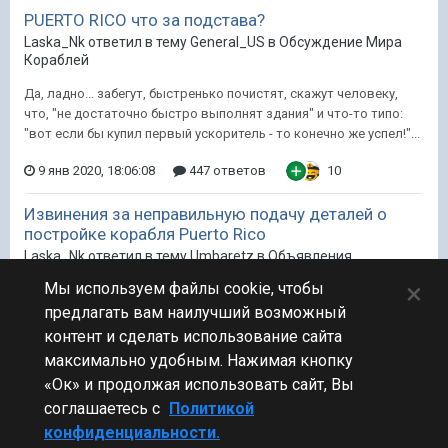
PUERTO RICO что за подстава?
Laska_Nk ответил в тему General_US в
Обсуждение Мира
Кораблей
Да, ладно... забегут, быстренько почистят, скажут человеку,
что, "не достаточно быстро выполнят здания" и что-то типо:
"вот если бы купил первый ускоритель - то конечно же успел!"...
9 янв 2020, 18:06:08
447 ответов
10
Извинения за неправильную подачу деталей о
постройке корабля Puerto Rico
Laska_Nk ответил в тему Umbaretz в
Объявления
×
Мы используем файлы cookie, чтобы
А ты не дерзи. У человека хотя-бы жизнь есть. Тебя этот факт
раздражает? =))
предлагать вам наилучший возможный
контент и сделать использование сайта
16 дек 2019, 08:25:15
2 475 ответов
22
максимально удобным. Нажимая кнопку
«Ок» и продолжая использовать сайт, Вы
соглашаетесь с
Политикой
конфиденциальности.
Стиль