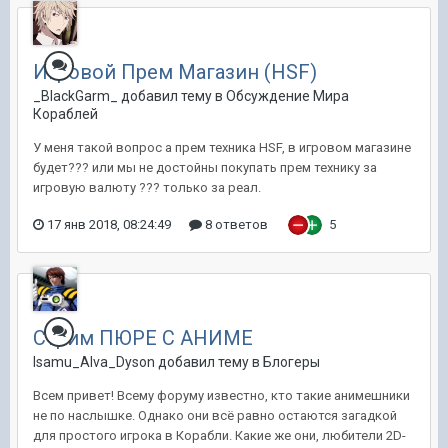
Игровой Прем Магазин (HSF)
_BlackGarm_ добавил тему в
Обсуждение Мира
Кораблей
У меня такой вопрос а прем техника HSF, в игровом магазине
будет??? или мы не достойны покупать прем технику за
игровую валюту ??? только за реал.
17 янв 2018, 08:24:49
8 ответов
5
Стрим ПЮРЕ С АНИМЕ
Isamu_Alva_Dyson добавил тему в
Блогеры
Всем привет! Всему форуму известно, кто такие анимешники
не по наслышке. Однако они всё равно остаются загадкой
для простого игрока в Корабли. Какие же они, любители 2D-