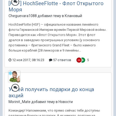
[HSF] HochSeeFlotte - Флот Открытого
Моря
Cheguevara1088 добавил тему в
Клановый
HochSeeFlotte (HSF) – официальное название линейного
флота Германской Империи времён Первой Мировой войны.
Переводится как «Флот Открытого Моря». Этот флот
дрался в заведомо проигрышных условиях (у основного
противника – британского Grand Fleet – было намного
больше кораблей (28 линкоров и 9 линейны...
12 ноя 2017, 08:16:23
57 ответов
5
Успей получить подарки до конца
акций
Morinit_Mate добавил тему в
Новости
Командир! Напоминаем, что прямо сейчас тебе доступны
различные бонусы и подарки. А их немало, поэтому на