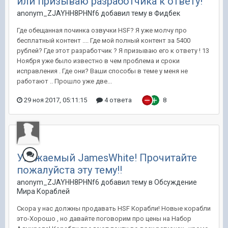
или призываю разработчика к ответу!
anonym_ZJAYHH8PHNf6 добавил тему в
Фидбек
Где обещанная починка озвучки HSF? Я уже молчу про
бесплатный контент .... Где мой полный контент за 5400
рублей? Где этот разработчик ? Я призываю его к ответу ! 13
Ноября уже было известно в чем проблема и сроки
исправления . Где они? Ваши способы в теме у меня не
работают .. Прошло уже две...
29 ноя 2017, 05:11:15
4 ответа
8
Уважаемый JamesWhite! Прочитайте
пожалуйста эту тему!!
anonym_ZJAYHH8PHNf6 добавил тему в
Обсуждение
Мира Кораблей
Скора у нас должны продавать HSF Корабли! Новые корабли
это-Хорошо , но давайте поговорим про цены на Набор