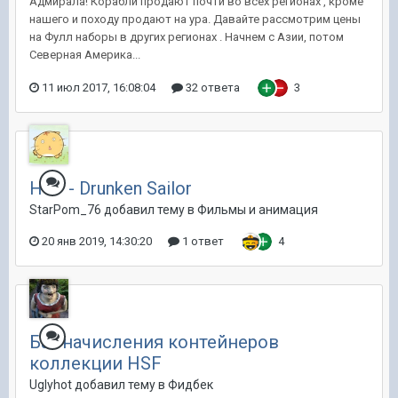
Адмирала! Корабли продают почти во всех регионах , кроме
нашего и походу продают на ура. Давайте рассмотрим цены
на Фулл наборы в других регионах . Начнем с Азии, потом
Северная Америка...
11 июл 2017, 16:08:04
32 ответа
3
HSF - Drunken Sailor
StarPom_76 добавил тему в
Фильмы и анимация
20 янв 2019, 14:30:20
1 ответ
4
Баг начисления контейнеров
коллекции HSF
Uglyhot добавил тему в
Фидбек