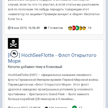
случай, если ты что-то упустил, в этой статье мы разложили
всё по полочкам. Не забудь передать товарищам этот
«навигатор по акциям»! Премиум аккаунт и «Варяг» бесплатно
Если ты а...
8 ноя 2019, 16:56:49
7 ответов
19
[HSF] HochSeeFlotte - Флот Открытого
Моря
Kenonis добавил тему в
Клановый
HochSeeFlotte (HSF) – официальное название линейного
флота Германской Империи времён Первой Мировой войны.
Переводится как «Флот Открытого Моря». Этот флот
дрался в заведомо проигрышных условиях (у основного
противника – британского Grand Fleet – было намного
больше кораблей (28 линкоров и 9 линейны...
6 июл 2017, 12:09:26
116 ответов
17