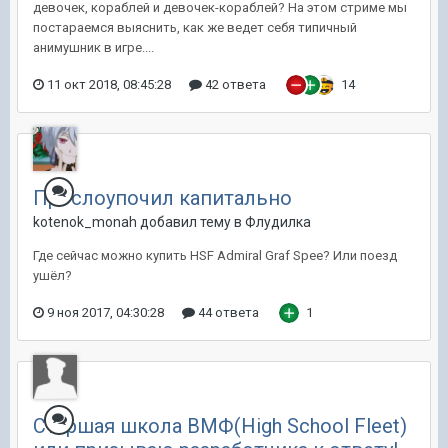
девочек, кораблей и девочек-кораблей? На этом стриме мы
постараемся выяснить, как же ведет себя типичный
анимушник в игре....
11 окт 2018, 08:45:28
42 ответа
14
Прослоупочил капитально
kotenok_monah добавил тему в
Флудилка
Где сейчас можно купить HSF Admiral Graf Spee? Или поезд
ушёл?
9 ноя 2017, 04:30:28
44 ответа
1
Старшая школа ВМФ(High School Fleet)