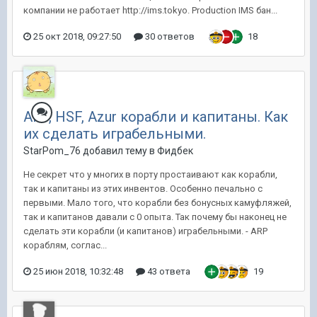
компании не работает http://ims.tokyo. Production IMS бан...
25 окт 2018, 09:27:50
30 ответов
18
ARP, HSF, Azur корабли и капитаны. Как
их сделать играбельными.
StarPom_76 добавил тему в
Фидбек
Не секрет что у многих в порту простаивают как корабли,
так и капитаны из этих инвентов. Особенно печально с
первыми. Мало того, что корабли без бонусных камуфляжей,
так и капитанов давали с 0 опыта. Так почему бы наконец не
сделать эти корабли (и капитанов) играбельными. - ARP
кораблям, соглас...
25 июн 2018, 10:32:48
43 ответа
19