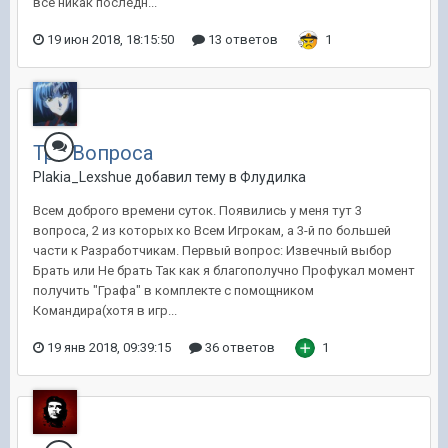
все никак последн...
19 июн 2018, 18:15:50
13 ответов
1
Три Вопроса
Plakia_Lexshue добавил тему в
Флудилка
Всем доброго времени суток. Появились у меня тут 3
вопроса, 2 из которых ко Всем Игрокам, а 3-й по большей
части к Разработчикам. Первый вопрос: Извечный выбор
Брать или Не брать Так как я благополучно Профукал момент
получить "Графа" в комплекте с помощником
Командира(хотя в игр...
19 янв 2018, 09:39:15
36 ответов
1