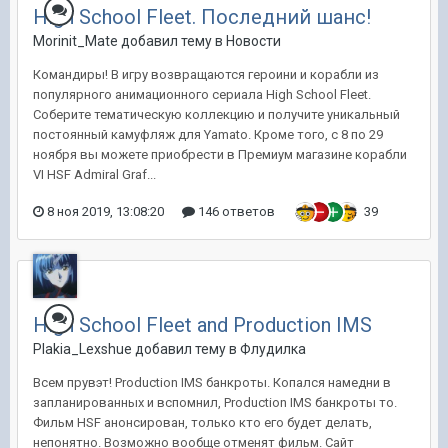
High School Fleet. Последний шанс!
Morinit_Mate добавил тему в
Новости
Командиры! В игру возвращаются героини и корабли из
популярного анимационного сериала High School Fleet.
Соберите тематическую коллекцию и получите уникальный
постоянный камуфляж для Yamato. Кроме того, с 8 по 29
ноября вы можете приобрести в Премиум магазине корабли
VI HSF Admiral Graf...
8 ноя 2019, 13:08:20
146 ответов
39
High School Fleet and Production IMS
Plakia_Lexshue добавил тему в
Флудилка
Всем прувэт! Production IMS банкроты. Копался намедни в
запланированных и вспомнил, Production IMS банкроты то.
Фильм HSF анонсирован, только кто его будет делать,
непонятно. Возможно вообще отменят фильм. Сайт