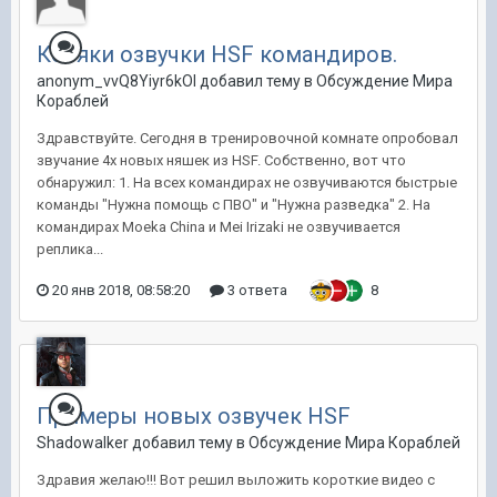
Косяки озвучки HSF командиров.
anonym_vvQ8Yiyr6kOI добавил тему в
Обсуждение Мира
Кораблей
Здравствуйте. Сегодня в тренировочной комнате опробовал
звучание 4х новых няшек из HSF. Собственно, вот что
обнаружил: 1. На всех командирах не озвучиваются быстрые
команды "Нужна помощь с ПВО" и "Нужна разведка" 2. На
командирах Moeka China и Mei Irizaki не озвучивается
реплика...
20 янв 2018, 08:58:20
3 ответа
8
Примеры новых озвучек HSF
ShadowaIker добавил тему в
Обсуждение Мира Кораблей
Здравия желаю!!! Вот решил выложить короткие видео с