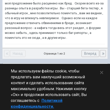
моё предложение было расценено как бред . Скорее всего из-за
разницы опыта в разработке игры . Вы - старший бета-тестер , я
обычный игрок , мне позволительно помечтать , вам же виднее ,
что в игру не впихнуть невпихуемое . Однако если на каждое
предложение отвечать обвинениями в бреде , возникает
резонный вопрос - а нафига тогда весь этот раздел , о форуме
можно забыть , эдесь принимают только баг-репорты , а
помечтать это не сюда , а в другие игры .
Назад
Вперёд
Страница 1 из 2
Подписчики
0
×
Мы используем файлы cookie, чтобы
предлагать вам наилучший возможный
ПЕРЕЙТИ К СПИСКУ ТЕМ
контент и сделать использование сайта
Предложения по игре
максимально удобным. Нажимая кнопку
«Ок» и продолжая использовать сайт, Вы
соглашаетесь с
Политикой
конфиденциальности.
Стиль