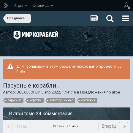
Игры
Сервисы
Предложения по игре
Для публикации в этом разделе необходимо провести 50
боёв.
Парусные корабли .
Автор:
BCEXU3OPBY
,
5 апр 2022, 17:41:18
в
Предложения по игре
парусные
корабли
многопушечные
сражения
В этой теме 24 комментария
Назад
Вперёд
Страница 1 из 2