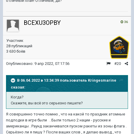
отличный план! Отличный, да?
BCEXU3OPBY
36
Участник
28 публикаций
3 630 боёв
Опубликовано:
9 апр 2022, 07:17:56
#20
В 06.04.2022 в 13:34:39 пользователь
Kringesmarine
сказал:
Когда?
Скажите, вы всё это серьезно пишете?
Я совершенно точно помню , что на какой то праздник атомные
подлодки в игре были . Были только 2 нации - русские и
американцы . Раунд заканчивался пуском ракеты из зоны флага .
Серьёзно ли я пишу ? После ваших слов , я делаю вывод , что