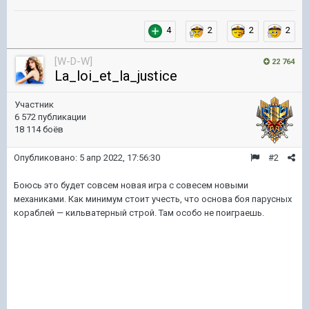
4
2
2
2
[W-D-W]
22 764
La_loi_et_la_justice
Участник
6 572 публикации
18 114 боёв
Опубликовано:
5 апр 2022, 17:56:30
#2
Боюсь это будет совсем новая игра с совесем новыми
механиками. Как минимум стоит учесть, что основа боя парусных
кораблей — кильватерный строй. Там особо не поиграешь.