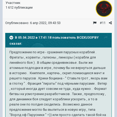
Участник
1 612 публикации
Опубликовано:
6 апр 2022, 09:43:53
#11
В 05.04.2022 в 17:41:18 пользователь
BCEXU3OPBY
сказал:
Предложение по игре - сражения парусных кораблей .
Фрегаты , корветы , галеоны , линкоры ( корабли для
линейного боя ) . В общем средневековье . Были же
атомные подлодки в игре , почему бы не вернуться дальше
в историю . Книппеля , картечь , скрип ломающихся мачт и
решето парусов . Крики боцмана - " Ставьте грот , якорь вам
в глотку " . Фракция "пираты" под чёрными парусами . Ветер
, который иногда дует совсем не туда , куда нужно . Формат
битвы на усмотрение разработчиков . Также , предположу ,
для динамики боя следует кораблики ускорить , а то в
реале они по полдня сходились . Возможно данное
предложение могло бы вылиться в новую игру , типа
"Ворлд оф Парусники " =)) или просто сделать такой бой на