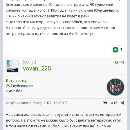
был заведомо сильнее 50-пушечного фрегата, 90-пушечный -
сильнее 76-пушечного, а 130-пушечный - сильнее 90-пушечного.
Т.е. ни о каких ветках развития не будет и речи.
* Потому что маневры парусных кораблей, это сложно и
муторно. Они вынуждены считаться с направлением и силой
ветра, и просто идти по прямой из А в Б не могут.
1
[OXTA]
448
vovan_225
Бета-тестер
294 публикации
5 492 боя
Опубликовано:
6 апр 2022, 12:30:02
#15
На самом деле эволюция парусного флота - весьма интересный
вопрос. На этом тоже можно было бы сделать интересную игру,
в том числе с ветками. И "больше - значит лучше" было не