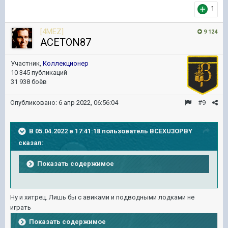
1
[4MEZ]
9 124
ACETON87
Участник,
Коллекционер
10 345 публикаций
31 938 боёв
Опубликовано:
6 апр 2022, 06:56:04
#9
В 05.04.2022 в 17:41:18 пользователь
BCEXU3OPBY
сказал:
Показать содержимое
Ну и хитрец. Лишь бы с авиками и подводными лодками не
играть
Показать содержимое