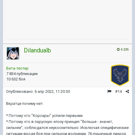
Dilandualb
4 235
Бета-тестер
7 834 публикации
10 632 боя
Опубликовано:
6 апр 2022, 11:20:30
#14
Вкратце почему нет:
* Потому что "Корсары" успели первыми.
* Потому что в парусную эпоху принцип "больше - значит,
сильнее", соблюдался неукоснительно. Исключая специфические
ситуации вроде боя при сильном волнении, 76-пушечный линкор