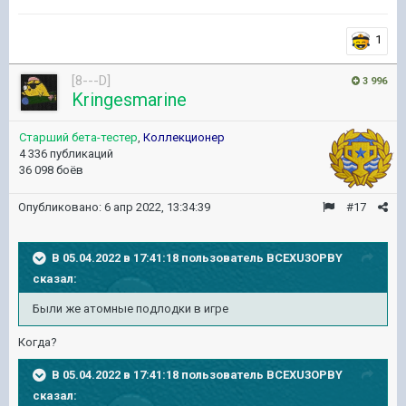
1
[8---D]
3 996
Kringesmarine
Старший бета-тестер
,
Коллекционер
4 336 публикаций
36 098 боёв
Опубликовано:
6 апр 2022, 13:34:39
#17
В 05.04.2022 в 17:41:18 пользователь
BCEXU3OPBY
сказал:
Были же атомные подлодки в игре
Когда?
В 05.04.2022 в 17:41:18 пользователь
BCEXU3OPBY
сказал: