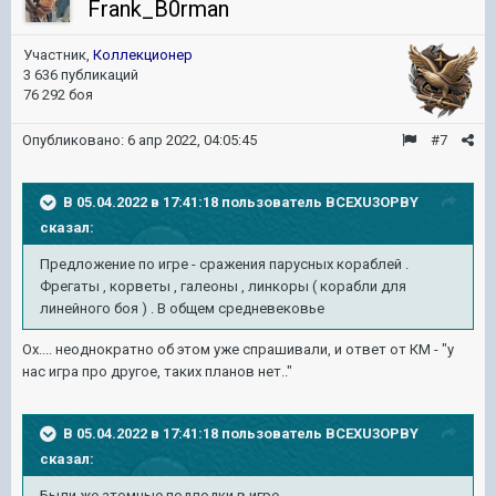
Frank_B0rman
Участник,
Коллекционер
3 636 публикаций
76 292 боя
Опубликовано:
6 апр 2022, 04:05:45
#7
В 05.04.2022 в 17:41:18 пользователь
BCEXU3OPBY
сказал:
Предложение по игре - сражения парусных кораблей .
Фрегаты , корветы , галеоны , линкоры ( корабли для
линейного боя ) . В общем средневековье
Ох.... неоднократно об этом уже спрашивали, и ответ от КМ - "у
нас игра про другое, таких планов нет.."
В 05.04.2022 в 17:41:18 пользователь
BCEXU3OPBY
сказал:
Были же атомные подлодки в игре ,