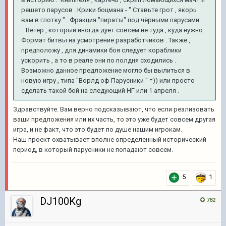
решето парусов . Крики боцмана - " Ставьте грот , якорь
вам в глотку " . Фракция "пираты" под чёрными парусами
. Ветер , который иногда дует совсем не туда , куда нужно .
Формат битвы на усмотрение разработчиков . Также ,
предположу , для динамики боя следует кораблики
ускорить , а то в реале они по полдня сходились .
Возможно данное предложение могло бы вылиться в
новую игру , типа "Ворлд оф Парусники " =)) или просто
сделать такой бой на следующий НГ или 1 апреля .
Здравствуйте. Вам верно подсказывают, что если реализовать
ваши предложения или их часть, то это уже будет совсем другая
игра, и не факт, что это будет по душе нашим игрокам.
Наш проект охватывает вполне определенный исторический
период, в который парусники не попадают совсем.
5
1
DJ100Kg
782