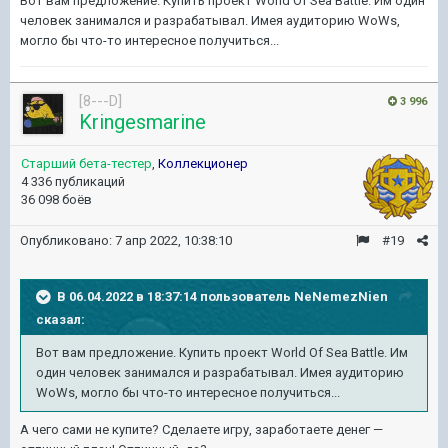
Вот вам предложение. Купить проект World Of Sea Battle. Им один
человек занимался и разрабатывал. Имея аудиторию WoWs,
могло бы что-то интересное получиться...
[8---D]
3 996
Kringesmarine
Старший бета-тестер
,
Коллекционер
4 336 публикаций
36 098 боёв
Опубликовано:
7 апр 2022, 10:38:10
#19
В 06.04.2022 в 18:37:14 пользователь
NeNemezNien
сказал:
Вот вам предложение. Купить проект World Of Sea Battle. Им
один человек занимался и разрабатывал. Имея аудиторию
WoWs, могло бы что-то интересное получиться...
А чего сами не купите? Сделаете игру, заработаете денег —