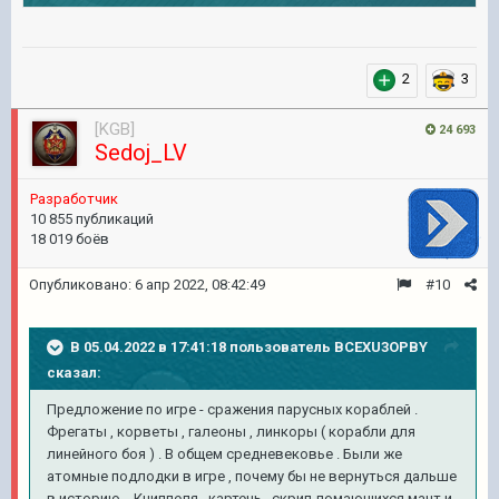
2
3
[KGB]
24 693
Sedoj_LV
Pазработчик
10 855 публикаций
18 019 боёв
Опубликовано:
6 апр 2022, 08:42:49
#10
В 05.04.2022 в 17:41:18 пользователь
BCEXU3OPBY
сказал:
Предложение по игре - сражения парусных кораблей .
Фрегаты , корветы , галеоны , линкоры ( корабли для
линейного боя ) . В общем средневековье . Были же
атомные подлодки в игре , почему бы не вернуться дальше
в историю . Книппеля , картечь , скрип ломающихся мачт и