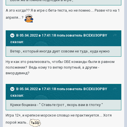
А это когда?? Я в игре с бета-теста, но не помню.... Разве что на 1
апреля... ?
В 05.04.2022 в 17:41:18 пользователь
BCEXU3OPBY
сказал:
Ветер , который иногда дует совсем не туда , куда нужно
Ну и как это реализовать, чтобы ОБЕ команды были в равном
положении? Ведь кому то ветер попутный, а другим -
вмордувинд?
В 05.04.2022 в 17:41:18 пользователь
BCEXU3OPBY
сказал:
Крики боцмана - " Ставьте грот , якорь вам в глотку "
Игра 12+, и крепкое морское словцо не практикуется.... Хотя
порой жаль..