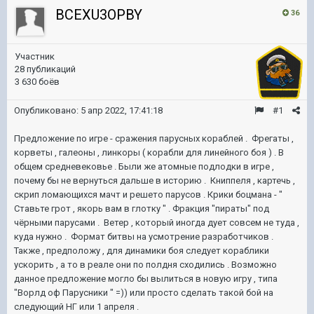
BCEXU3OPBY
36
Участник
28 публикаций
3 630 боёв
Опубликовано:
5 апр 2022, 17:41:18
#1
Предложение по игре - сражения парусных кораблей . Фрегаты ,
корветы , галеоны , линкоры ( корабли для линейного боя ) . В
общем средневековье . Были же атомные подлодки в игре ,
почему бы не вернуться дальше в историю . Книппеля , картечь ,
скрип ломающихся мачт и решето парусов . Крики боцмана - "
Ставьте грот , якорь вам в глотку " . Фракция "пираты" под
чёрными парусами . Ветер , который иногда дует совсем не туда ,
куда нужно . Формат битвы на усмотрение разработчиков .
Также , предположу , для динамики боя следует кораблики
ускорить , а то в реале они по полдня сходились . Возможно
данное предложение могло бы вылиться в новую игру , типа
"Ворлд оф Парусники " =)) или просто сделать такой бой на
следующий НГ или 1 апреля .