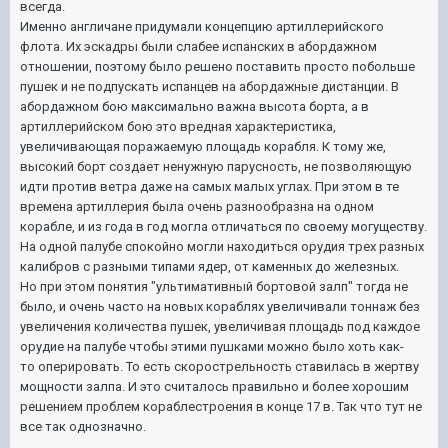
всегда.
Именно англичане придумали концепцию артиллерийского
флота. Их эскадры были слабее испанских в абордажном
отношении, поэтому было решено поставить просто побольше
пушек и не подпускать испанцев на абордажные дистанции. В
абордажном бою максимально важна высота борта, а в
артиллерийском бою это вредная характеристика,
увеличивающая поражаемую площадь корабля. К тому же,
высокий борт создает ненужную парусность, не позволяющую
идти против ветра даже на самых малых углах. При этом в те
времена артиллерия была очень разнообразна на одном
корабле, и из года в год могла отличаться по своему могуществу.
На одной палубе спокойно могли находиться орудия трех разных
калибров с разными типами ядер, от каменных до железных.
Но при этом понятия "ультимативный бортовой залп" тогда не
было, и очень часто на новых кораблях увеличивали тоннаж без
увеличения количества пушек, увеличивая площадь под каждое
орудие на палубе чтобы этими пушками можно было хоть как-
то оперировать. То есть скорострельность ставилась в жертву
мощности залпа. И это считалось правильно и более хорошим
решением проблем кораблестроения в конце 17 в. Так что тут не
все так однозначно.