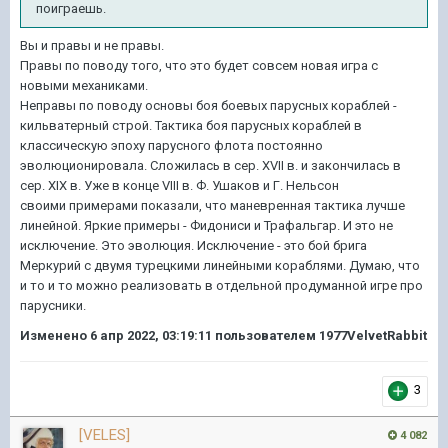
поиграешь.
Вы и правы и не правы.
Правы по поводу того, что это будет совсем новая игра с
новыми механиками.
Неправы по поводу основы боя боевых парусных кораблей -
кильватерный строй. Тактика боя парусных кораблей в
классическую эпоху парусного флота постоянно
эволюционировала. Сложилась в сер. XVII в. и закончилась в
сер. XIX в. Уже в конце VIII в. Ф. Ушаков и Г. Нельсон
своими примерами показали, что маневренная тактика лучше
линейной. Яркие примеры - Фидониси и Трафальгар. И это не
исключение. Это эволюция. Исключение - это бой брига
Меркурий с двумя турецкими линейными кораблями. Думаю, что
и то и то можно реализовать в отдельной продуманной игре про
парусники.
Изменено
6 апр 2022, 03:19:11
пользователем 1977VelvetRabbit
3
[VELES]
4 082